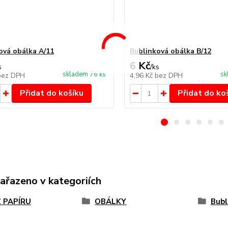
ová obálka A/11
Bublinková obálka B/12
6 Kč
s
/
ks
skladem 76 ks
sk
bez DPH
4,96 Kč
bez DPH
Přidat do košíku
Přidat do ko
zařazeno v kategoriích
Z PAPÍRU
OBÁLKY
Bubl