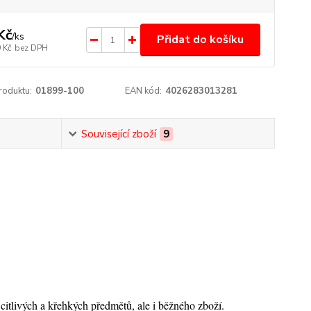
Kč
/
ks
Přidat do košíku
 Kč
bez DPH
roduktu:
01899-100
EAN kód:
4026283013281
Související zboží
9
citlivých a křehkých předmětů, ale i běžného zboží.