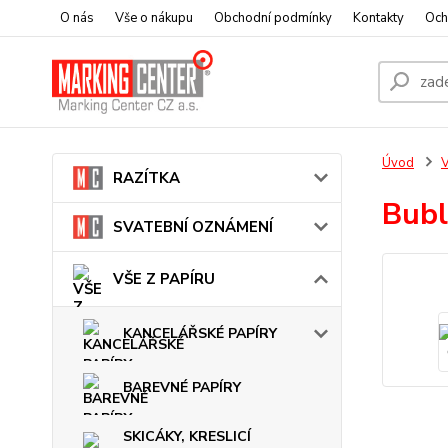
O nás
Vše o nákupu
Obchodní podmínky
Kontakty
Och
Úvod
V
RAZÍTKA
Bubl
SVATEBNÍ OZNÁMENÍ
VŠE Z PAPÍRU
KANCELÁŘSKÉ PAPÍRY
BAREVNÉ PAPÍRY
SKICÁKY, KRESLICÍ