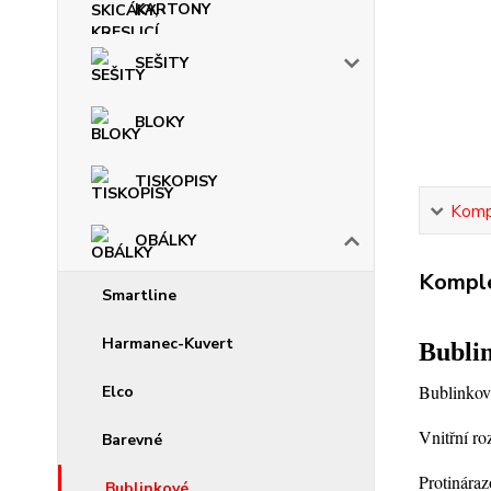
KARTONY
SEŠITY
BLOKY
TISKOPISY
Kompl
OBÁLKY
Komple
Smartline
Harmanec-Kuvert
Bubli
Bublinková
Elco
Vnitřní r
Barevné
Protináraz
Bublinkové