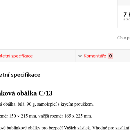
7 
5,79
Číslo p
etní specifikace
Komentáře
0
tní specifikace
nková obálka C/13
 obálka, bílá, 90 g, samolepicí s krycím proužkem.
ozměr 150 × 215 mm, vnější rozměr 165 x 225 mm.
ové bublinkové obálky pro bezpečí Vašich zásilek. Vhodné pro zasílání 