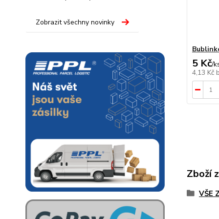
Zobrazit všechny novinky
Bublink
5 Kč
/
k
4,13 Kč
Zboží 
VŠE 