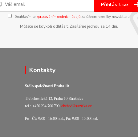
Přihlásit se
Souhlasím se
zpracováním osobních údajů
za účelem rozesílky newsletteru.
Můžete se kdykoli odhlásit. Zasíláme jednou za 14 dní.
Kontakty
Sídlo společnosti Praha 10
Třebohostická 12, Praha 10-Strašnice
tel.: +420 234 700 700,
obchod@razitka.cz
Po - Čt: 9:00 - 16:00 hod., Pá: 9:00 - 15:00 hod.