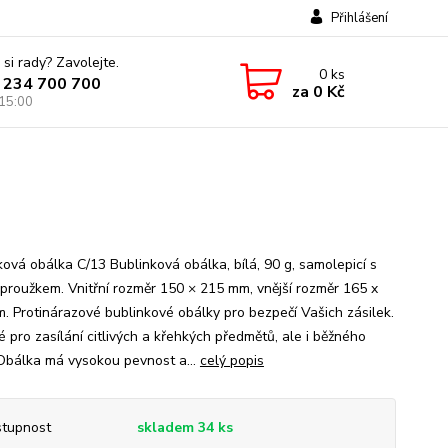
Přihlášení
 si rady? Zavolejte.
0
ks
 234 700 700
za
0 Kč
 15:00
ková obálka C/13 Bublinková obálka, bílá, 90 g, samolepicí s
 proužkem. Vnitřní rozměr 150 × 215 mm, vnější rozměr 165 x
. Protinárazové bublinkové obálky pro bezpečí Vašich zásilek.
 pro zasílání citlivých a křehkých předmětů, ale i běžného
 Obálka má vysokou pevnost a...
celý popis
tupnost
skladem 34 ks