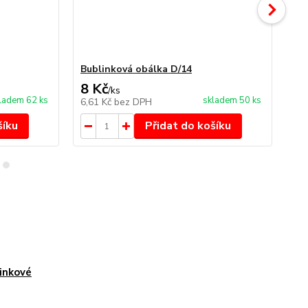
Bublinková obálka D/14
Bu
8 Kč
9 
/
ks
ladem 62 ks
skladem 50 ks
6,61 Kč
bez DPH
7,4
šíku
Přidat do košíku
inkové