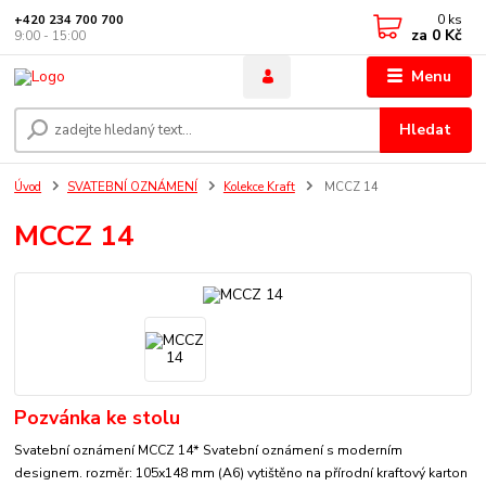
0
ks
+420 234 700 700
za
0 Kč
9:00 - 15:00
Menu
Hledat
Úvod
SVATEBNÍ OZNÁMENÍ
Kolekce Kraft
MCCZ 14
MCCZ 14
Pozvánka ke stolu
Svatební oznámení MCCZ 14* Svatební oznámení s moderním
designem. rozměr: 105x148 mm (A6) vytištěno na přírodní kraftový karton