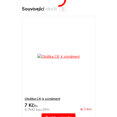
Související zboží
1
Obálka C6, k oznámení
7 Kč
/
ks
do 3 dnů
5,79 Kč
bez DPH