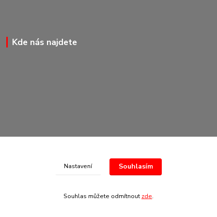
Kde nás najdete
Souhlasím
Nastavení
© Copyright 2020-2026 Marking Center CZ a.s.
Souhlas můžete odmítnout
zde
.
Vytvořeno na
Eshop-rychle.cz