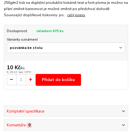
250g/m2 tisk na digitální produkční tiskárně text a font písma je možno na
přání změnit barevnost je možné změnit po předchozí dohodě
Související doplňkové tiskoviny: po...
celý popis
Dostupnost
skladem 975 ks
Varianty oznámení
10 Kč
/
ks
8,26 Kč
bez DPH
Přidat do košíku
Kompletní specifikace
Komentáře
0