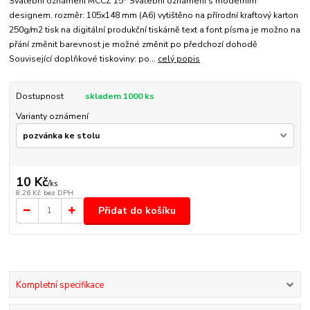
Svatební oznámení MCCZ 15* Svatební oznámení s moderním
designem. rozměr: 105x148 mm (A6) vytištěno na přírodní kraftový karton
250g/m2 tisk na digitální produkční tiskárně text a font písma je možno na
přání změnit barevnost je možné změnit po předchozí dohodě
Související doplňkové tiskoviny: po...
celý popis
Dostupnost
skladem 1000 ks
Varianty oznámení
10 Kč
/
ks
8,26 Kč
bez DPH
Přidat do košíku
Kompletní specifikace