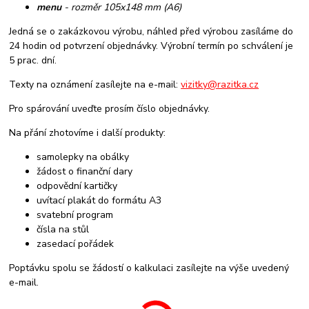
menu
- rozměr 105x148 mm (A6)
Jedná se o zakázkovou výrobu, náhled před výrobou zasíláme do
24 hodin od potvrzení objednávky. Výrobní termín po schválení je
5 prac. dní.
Texty na oznámení zasílejte na e-mail:
vizitky@razitka.cz
Pro spárování uveďte prosím číslo objednávky.
Na přání zhotovíme i další produkty:
samolepky na obálky
žádost o finanční dary
odpovědní kartičky
uvítací plakát do formátu A3
svatební program
čísla na stůl
zasedací pořádek
Poptávku spolu se žádostí o kalkulaci zasílejte na výše uvedený
e-mail.