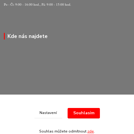
Po - Čt: 9:00 - 16:00 hod., Pá: 9:00 - 15:00 hod.
Kde nás najdete
Souhlasím
Nastavení
© Copyright 2020-2026 Marking Center CZ a.s.
Souhlas můžete odmítnout
zde
.