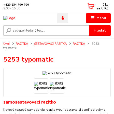
0
ks
+420 234 700 700
za
0 Kč
9:00 - 15:00
Menu
Hledat
Úvod
RAZÍTKA
SESTAVOVACÍ RAZÍTKA
RAZÍTKA
5253
typomatic
5253 typomatic
samosestavovací razítko
Kovové textové samobarvicí razítko typu "sestavte si sami" se dvěma