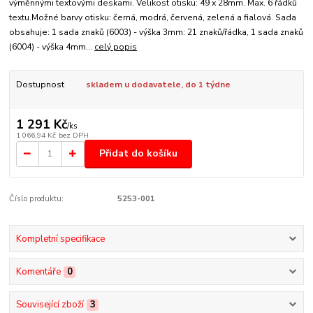
výměnnými textovými deskami. Velikost otisku: 49 x 28mm. Max. 6 řádků
textu.Možné barvy otisku: černá, modrá, červená, zelená a fialová. Sada
obsahuje: 1 sada znaků (6003) - výška 3mm: 21 znaků/řádka, 1 sada znaků
(6004) - výška 4mm...
celý popis
Dostupnost
skladem u dodavatele, do 1 týdne
1 291 Kč
/
ks
1 066,94 Kč
bez DPH
Přidat do košíku
Číslo produktu:
5253-001
Kompletní specifikace
Komentáře
0
Související zboží
3