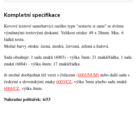
Kompletní specifikace
Kovové textové samobarvicí razítko typu "sestavte si sami" se dvěma
výměnnými textovými deskami. Velikost otisku: 49 x 28mm. Max. 6
řádků textu.
Možné barvy otisku: černá, modrá, červená, zelená a fialová.
Sada obsahuje:
1 sada znaků (6003) - v
ýška 3mm: 21 znaků/řádka,
1 sada
znaků (6004) - v
ýška 4mm: 17 znaků/řádka.
Je možné doobjednat též verzi s číslicemi
(6003/NUM)
nebo další sadu s
českými a slovenskými znaky
6003/CZ
, výška 3mm a/nebo sadu znaků
6004/CZ
, výška 4mm.
Náhradní polštářek: 6/53