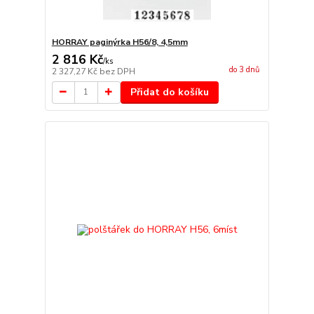
HORRAY paginýrka H56/8, 4,5mm
2 816 Kč
/
ks
do 3 dnů
2 327,27 Kč
bez DPH
Přidat do košíku