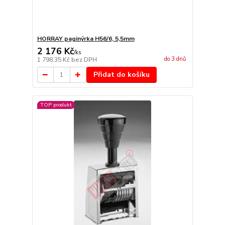
HORRAY paginýrka H56/6, 5,5mm
2 176 Kč
/
ks
do 3 dnů
1 798,35 Kč
bez DPH
Přidat do košíku
TOP produkt