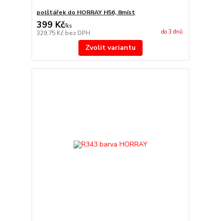
polštářek do HORRAY H56, 8míst
399 Kč
/
ks
do 3 dnů
329,75 Kč
bez DPH
Zvolit variantu