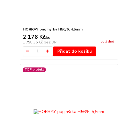
HORRAY paginýrka H56/6, 4,5mm
2 176 Kč
/
ks
do 3 dnů
1 798,35 Kč
bez DPH
Přidat do košíku
TOP produkt