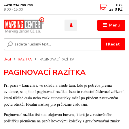
0
ks
+420 234 700 700
za
0 Kč
9:00 - 15:00
Menu
Hledat
Úvod
RAZÍTKA
PAGINOVACÍ RAZÍTKA
PAGINOVACÍ RAZÍTKA
Při práci v kanceláři, ve skladu a všude tam, kde je potřeba přesná
evidence, se uplatní paginovací razítka. Jsou to robustní číslovací zařízení,
která tištěné číslo nebo znak automaticky mění po předem nastaveném
počtu otisků. Ideální nástroj pro průběžné číslování.
Paginovací razítka tisknou olejovou barvou, která je z vestavěného
polštářku přenášena na papír kovovými kolečky s gravírovanými znaky.