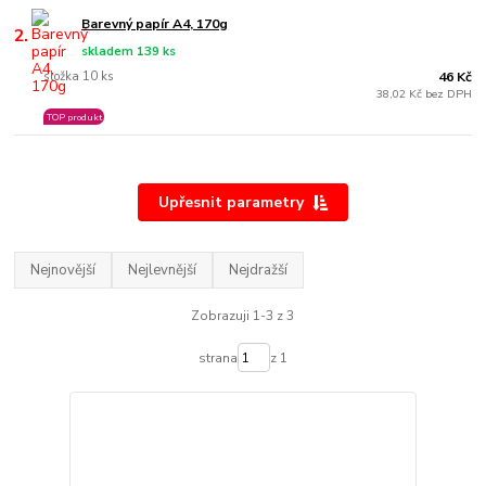
Barevný papír A4, 170g
2.
skladem 139 ks
složka 10 ks
46 Kč
38,02 Kč bez DPH
TOP produkt
Upřesnit parametry
Nejnovější
Nejlevnější
Nejdražší
Zobrazuji 1-3 z 3
strana
z 1