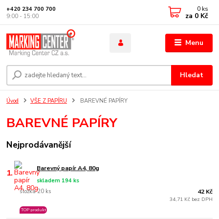
0
ks
+420 234 700 700
za
0 Kč
9:00 - 15:00
Menu
Hledat
Úvod
VŠE Z PAPÍRU
BAREVNÉ PAPÍRY
BAREVNÉ PAPÍRY
Nejprodávanější
Barevný papír A4, 80g
1.
skladem 194 ks
složka 20 ks
42 Kč
34,71 Kč bez DPH
TOP produkt