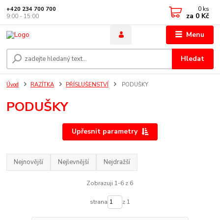
0
ks
+420 234 700 700
za
0 Kč
9:00 - 15:00
Menu
Hledat
Úvod
RAZÍTKA
PŘÍSLUŠENSTVÍ
PODUŠKY
PODUŠKY
Upřesnit parametry
Nejnovější
Nejlevnější
Nejdražší
Zobrazuji 1-6 z 6
strana
z 1