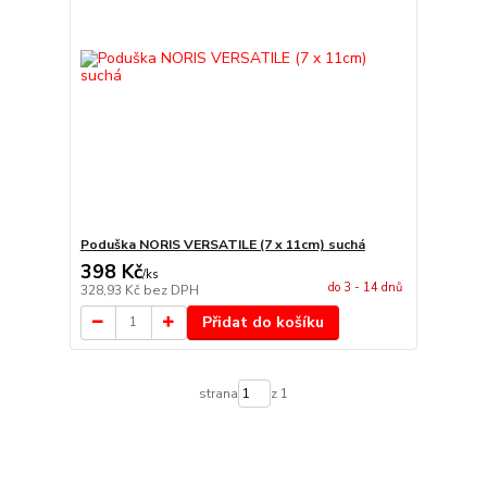
Poduška NORIS VERSATILE (7 x 11cm) suchá
398 Kč
/
ks
do 3 - 14 dnů
328,93 Kč
bez DPH
Přidat do košíku
strana
z 1