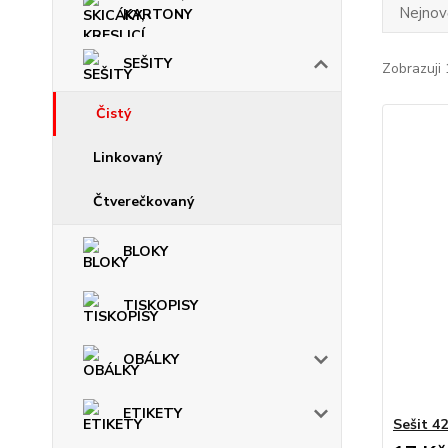
Nejnově
KARTONY
SEŠITY
Zobrazuji 
Čistý
Linkovaný
Čtverečkovaný
BLOKY
TISKOPISY
OBÁLKY
ETIKETY
Sešit 4