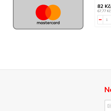
82 Kč
67,77 K
N