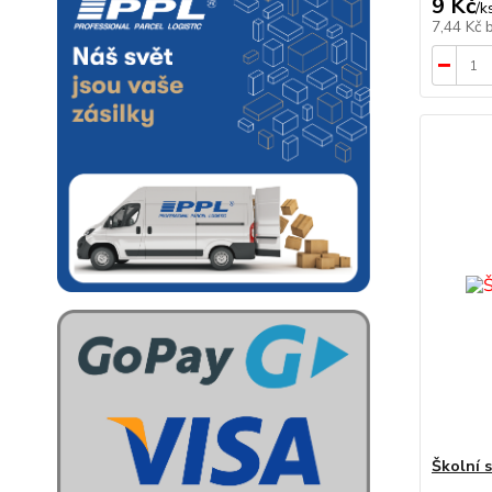
9 Kč
/
k
7,44 Kč
Školní s