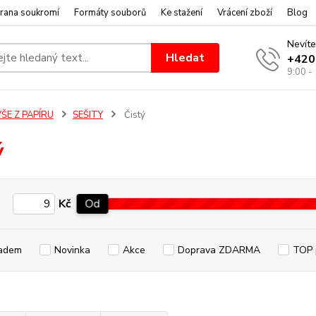
rana soukromí
Formáty souborů
Ke stažení
Vrácení zboží
Blog
Nevíte
Hledat
+420
9:00 -
ŠE Z PAPÍRU
SEŠITY
Čistý
ý
Kč
Od
adem
Novinka
Akce
Doprava ZDARMA
TOP 