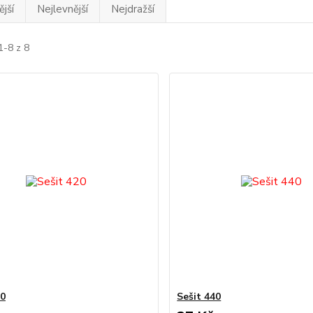
jší
Nejlevnější
Nejdražší
1-8 z 8
20
Sešit 440