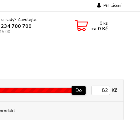
Přihlášení
 si rady? Zavolejte.
0
ks
 234 700 700
za
0 Kč
 15:00
Do
Kč
produkt