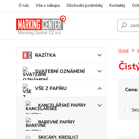
O nás
Vše o nákupu
Obchodní podmínky
Kontakty
Och
Úvod
V
RAZÍTKA
Čist
SVATEBNÍ OZNÁMENÍ
VŠE Z PAPÍRU
Cena:
KANCELÁŘSKÉ PAPÍRY
Skl
BAREVNÉ PAPÍRY
SKICÁKY, KRESLICÍ