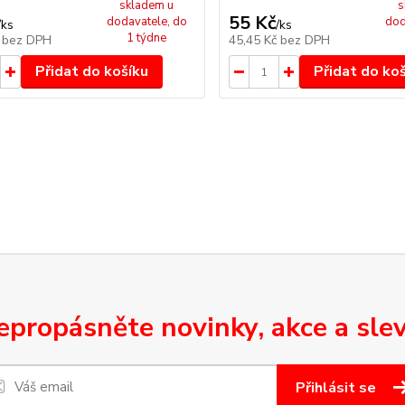
skladem u
s
55 Kč
dodavatele, do
dod
/
ks
/
ks
1 týdne
č
bez DPH
45,45 Kč
bez DPH
Přidat do košíku
Přidat do ko
epropásněte novinky, akce a slev
Přihlásit se