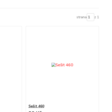
strana
z 1
Sešit 460