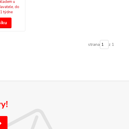
kladem u
avatele, do
1 týdne
šíku
strana
z 1
y!