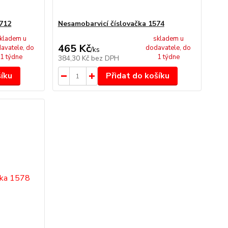
5712
Nesamobarvicí číslovačka 1574
kladem u
skladem u
465 Kč
avatele, do
dodavatele, do
/
ks
1 týdne
1 týdne
384,30 Kč
bez DPH
šíku
Přidat do košíku