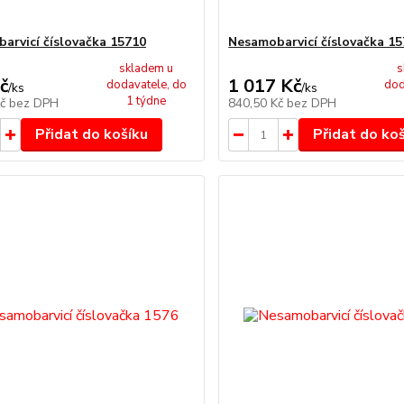
arvicí číslovačka 15710
Nesamobarvicí číslovačka 1
skladem u
s
č
1 017 Kč
dodavatele, do
dod
/
ks
/
ks
1 týdne
Kč
bez DPH
840,50 Kč
bez DPH
Přidat do košíku
Přidat do ko