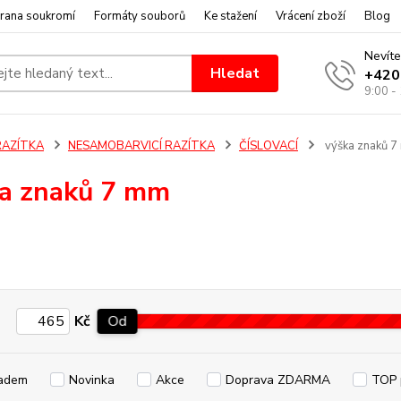
rana soukromí
Formáty souborů
Ke stažení
Vrácení zboží
Blog
Nevíte
Hledat
+420
9:00 -
RAZÍTKA
NESAMOBARVICÍ RAZÍTKA
ČÍSLOVACÍ
výška znaků 
a znaků 7 mm
Kč
Od
adem
Novinka
Akce
Doprava ZDARMA
TOP 