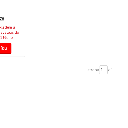
78
kladem u
avatele, do
1 týdne
šíku
strana
z 1