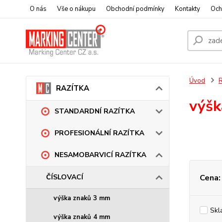
O nás
Vše o nákupu
Obchodní podmínky
Kontakty
Och
Úvod
RAZÍTKA
výšk
STANDARDNÍ RAZÍTKA
PROFESIONÁLNÍ RAZÍTKA
NESAMOBARVICÍ RAZÍTKA
Cena:
ČÍSLOVACÍ
výška znaků 3 mm
Skl
výška znaků 4 mm