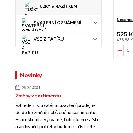
TUŽKY S RAZÍTKEM
Nesamob
SVATEBNÍ OZNÁMENÍ
525 K
VŠE Z PAPÍRU
433,88 
Novinky
06.07.2024
Změny v sortimentu
Vzhledem k trvalému uzavření prodejny
dojde ke změně nabízeného sortimentu.
Psací, školní a výtvarné, balící, kancelářské
a archivační potřeby budeme...
číst celé