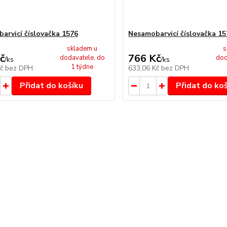
arvicí číslovačka 1576
Nesamobarvicí číslovačka 15
skladem u
s
č
766 Kč
dodavatele, do
dod
/
ks
/
ks
1 týdne
Kč
bez DPH
633,06 Kč
bez DPH
Přidat do košíku
Přidat do ko