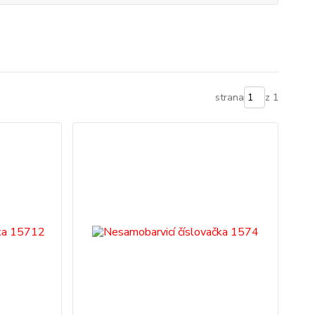
strana
z 1