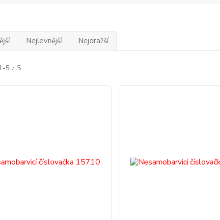
jší
Nejlevnější
Nejdražší
1-5 z 5