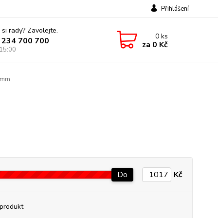
Přihlášení
 si rady? Zavolejte.
0
ks
 234 700 700
za
0 Kč
 15:00
7 mm
Do
Kč
produkt