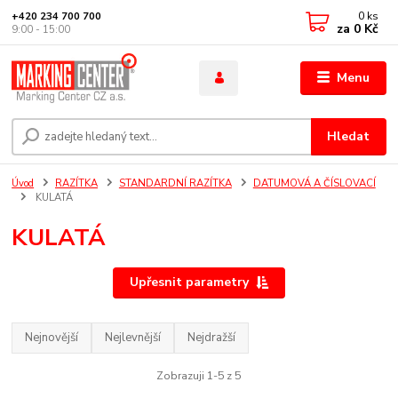
0
ks
+420 234 700 700
za
0 Kč
9:00 - 15:00
Menu
Hledat
Úvod
RAZÍTKA
STANDARDNÍ RAZÍTKA
DATUMOVÁ A ČÍSLOVACÍ
KULATÁ
KULATÁ
Upřesnit parametry
Nejnovější
Nejlevnější
Nejdražší
Zobrazuji 1-5 z 5