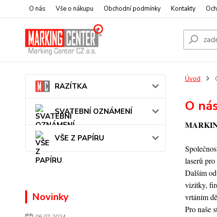
O nás
Vše o nákupu
Obchodní podmínky
Kontakty
Och
Úvod
RAZÍTKA
O ná
SVATEBNÍ OZNÁMENÍ
MARKING 
VŠE Z PAPÍRU
Společnos
laserů pro
Dalším odv
vizitky, f
Novinky
vrtáním dě
Pro naše s