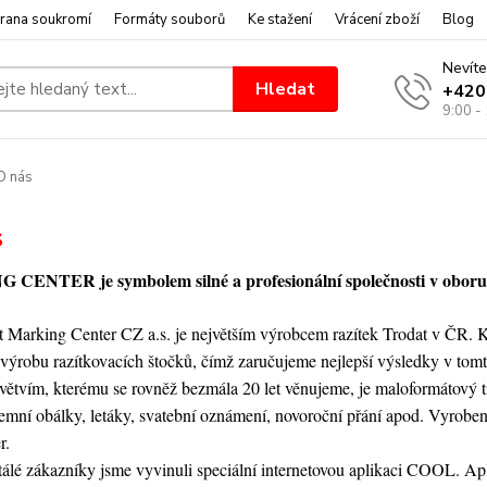
rana soukromí
Formáty souborů
Ke stažení
Vrácení zboží
Blog
Nevíte
Hledat
+420
9:00 -
O nás
s
CENTER je symbolem silné a profesionální společnosti v oboru 
t Marking Center CZ a.s. je největším výrobcem razítek Trodat v ČR. 
 výrobu razítkovacích štočků, čímž zaručujeme nejlepší výsledky v tom
ětvím, kterému se rovněž bezmála 20 let věnujeme, je maloformátový ti
iremní obálky, letáky, svatební oznámení, novoroční přání apod. Vyrobe
r.
tálé zákazníky jsme vyvinuli speciální internetovou aplikaci COOL. A