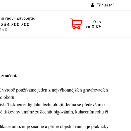
Přihlášení
 si rady? Zavolejte.
0
ks
 234 700 700
za
0 Kč
 15:00
značení.
K výrobě používáme jeden z nejvýkonnějších gravírovacích
to oboru.
sk. Tiskneme digitální technologií. Jedná se především o
né tiskoviny umíme zušlechtit bigováním, kulacením rohů či
plikace umožňuje snadné a přímé objednávání a je prakticky