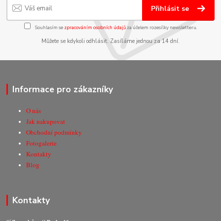
Přihlásit se
Souhlasím se
zpracováním osobních údajů
za účelem rozesílky newsletteru.
Můžete se kdykoli odhlásit. Zasíláme jednou za 14 dní.
Informace pro zákazníky
O nás
Jak nakupovat
Obchodní podmínky
Fotogalerie
Kontakty
Blog
Kontakty