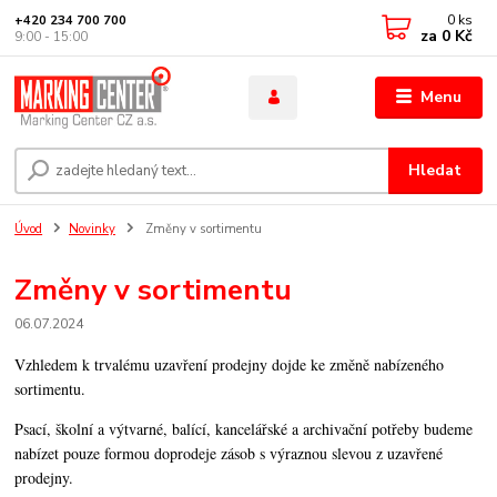
0
ks
+420 234 700 700
za
0 Kč
9:00 - 15:00
Menu
Hledat
Úvod
Novinky
Změny v sortimentu
Změny v sortimentu
06.07.2024
Vzhledem k trvalému uzavření prodejny dojde ke změně nabízeného
sortimentu.
Psací, školní a výtvarné, balící, kancelářské a archivační potřeby budeme
nabízet pouze formou doprodeje zásob s výraznou slevou z uzavřené
prodejny.