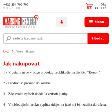
0
ks
+420 234 700 700
za
0 Kč
9:00 - 15:00
Menu
Hledat
Úvod
Vše o nákupu
Jak nakupovat
1 - V detailu nebo v boxu produktu proklikněte na tlačítko "Koupit"
2 - Produkt se přesune do košíku.
3 - Zde zvolte způsob dodání a způsob platby.
4 - V následujicím kroku vyplňte údaje, na jaké má být zásilka doručena.