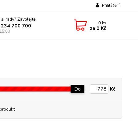
Přihlášení
 si rady? Zavolejte.
0
ks
 234 700 700
za
0 Kč
 15:00
Do
Kč
produkt