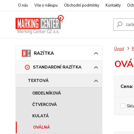
O nás
Vše o nákupu
Obchodní podmínky
Kontakty
Och
Úvod
RAZÍTKA
OVÁ
STANDARDNÍ RAZÍTKA
TEXTOVÁ
Cena:
OBDELNÍKOVÁ
ČTVERCOVÁ
Skl
KULATÁ
OVÁLNÁ