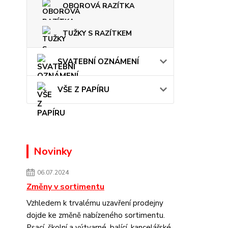
OBOROVÁ RAZÍTKA
TUŽKY S RAZÍTKEM
SVATEBNÍ OZNÁMENÍ
VŠE Z PAPÍRU
Novinky
06.07.2024
Změny v sortimentu
Vzhledem k trvalému uzavření prodejny
dojde ke změně nabízeného sortimentu.
Psací, školní a výtvarné, balící, kancelářské