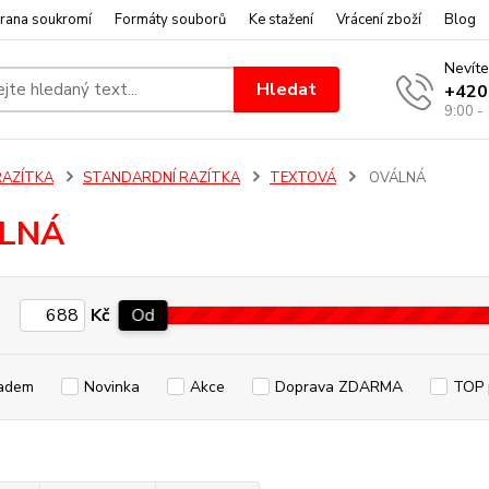
rana soukromí
Formáty souborů
Ke stažení
Vrácení zboží
Blog
Nevíte
Hledat
+420
9:00 -
RAZÍTKA
STANDARDNÍ RAZÍTKA
TEXTOVÁ
OVÁLNÁ
LNÁ
Kč
Od
adem
Novinka
Akce
Doprava ZDARMA
TOP 