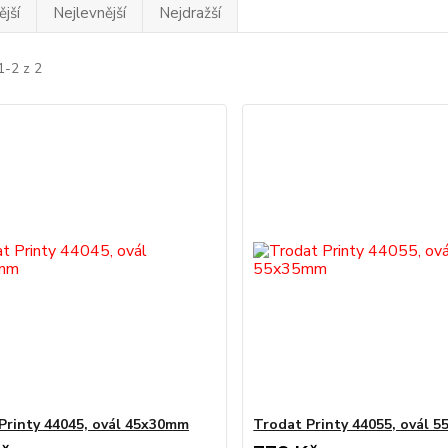
jší
Nejlevnější
Nejdražší
1-2 z 2
Printy 44045, ovál 45x30mm
Trodat Printy 44055, ovál 