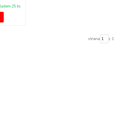
ladem 25 ks
strana
z 1