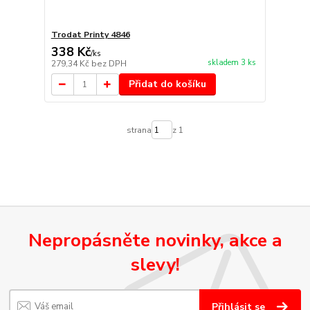
Trodat Printy 4846
338 Kč
/
ks
skladem 3 ks
279,34 Kč
bez DPH
Přidat do košíku
strana
z 1
Nepropásněte novinky, akce a
slevy!
Přihlásit se