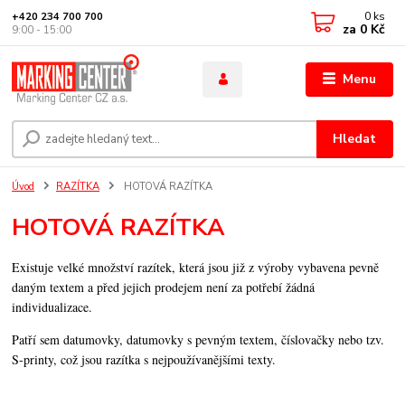
0
ks
+420 234 700 700
za
0 Kč
9:00 - 15:00
Menu
Hledat
Úvod
RAZÍTKA
HOTOVÁ RAZÍTKA
HOTOVÁ RAZÍTKA
Existuje velké množství razítek, která jsou již z výroby vybavena pevně
daným textem a před jejich prodejem není za potřebí žádná
individualizace.
Patří sem datumovky, datumovky s pevným textem, číslovačky nebo tzv.
S-printy, což jsou razítka s nejpoužívanějšími texty.