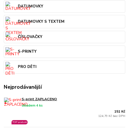
DATUMOVKY
DATUMOVKY S TEXTEM
ČÍSLOVAČKY
S-PRINTY
PRO DĚTI
Nejprodávanější
S-print ZAPLACENO
1.
skladem 4 ks
151 Kč
124,79 Kč bez DPH
TOP produkt