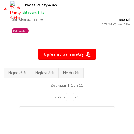
Trodat Printy 4846
2.
skladem 3 ks
Samobarvicí razítko
338 Kč
279,34 Kč bez DPH
TOP produkt
Upřesnit parametry
Nejnovější
Nejlevnější
Nejdražší
Zobrazuji 1-11 z 11
strana
z 1