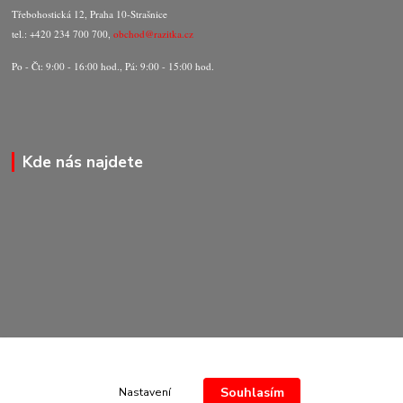
Třebohostická 12, Praha 10-Strašnice
tel.: +420 234 700 700,
obchod@razitka.cz
Po - Čt: 9:00 - 16:00 hod., Pá: 9:00 - 15:00 hod.
Kde nás najdete
Souhlasím
Nastavení