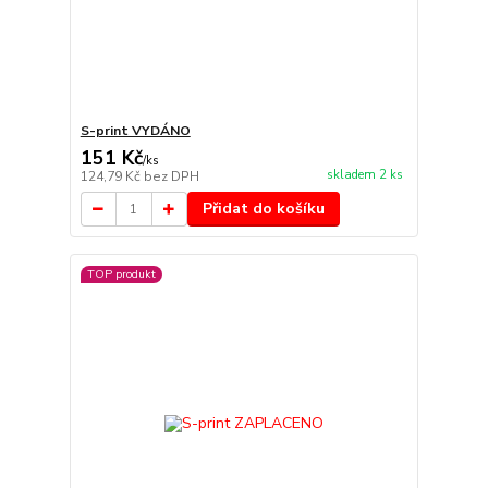
S-print VYDÁNO
151 Kč
/
ks
skladem 2 ks
124,79 Kč
bez DPH
Přidat do košíku
TOP produkt