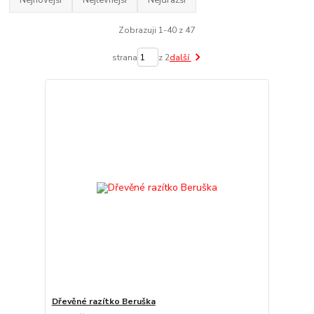
Nejnovější
Nejlevnější
Nejdražší
Zobrazuji 1-40 z 47
strana
z 2
další
Dřevěné razítko Beruška