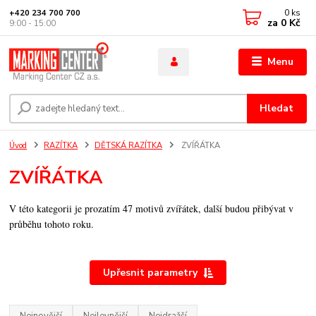
0
ks
+420 234 700 700
za
0 Kč
9:00 - 15:00
Menu
Hledat
Úvod
RAZÍTKA
DĚTSKÁ RAZÍTKA
ZVÍŘÁTKA
ZVÍŘÁTKA
V této kategorii je prozatím 47 motivů zvířátek, další budou přibývat v
průběhu tohoto roku.
Upřesnit parametry