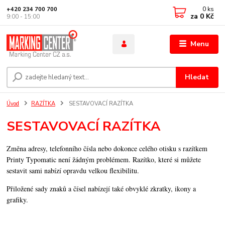
0
ks
+420 234 700 700
za
0 Kč
9:00 - 15:00
Menu
Hledat
Úvod
RAZÍTKA
SESTAVOVACÍ RAZÍTKA
SESTAVOVACÍ RAZÍTKA
Změna adresy, telefonního čísla nebo dokonce celého otisku s razítkem
Printy Typomatic není žádným problémem. Razítko, které si můžete
sestavit sami nabízí opravdu velkou flexibilitu.
Přiložené sady znaků a čísel nabízejí také obvyklé
zkratky, ikony a
grafiky.