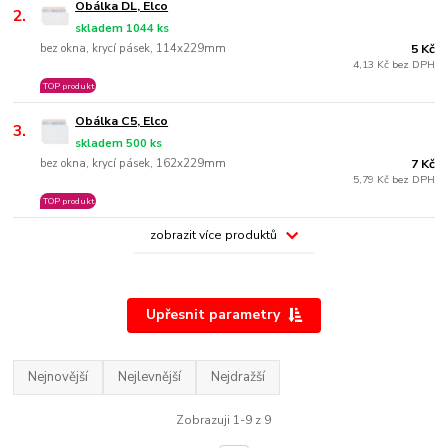
Obálka DL, Elco
2.
skladem 1044 ks
bez okna, krycí pásek, 114x229mm
5 Kč
4,13 Kč bez DPH
TOP produkt
Obálka C5, Elco
3.
skladem 500 ks
bez okna, krycí pásek, 162x229mm
7 Kč
5,79 Kč bez DPH
TOP produkt
zobrazit více produktů
Upřesnit parametry
Nejnovější
Nejlevnější
Nejdražší
Zobrazuji 1-9 z 9