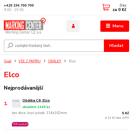
0
ks
+420 234 700 700
za
0 Kč
9:00 - 15:00
Menu
Hledat
Úvod
VŠE Z PAPÍRU
OBÁLKY
Elco
Elco
Nejprodávanější
Obálka C6, Elco
1.
skladem 1449 ks
bez okna, krycí pásek, 114x162mm
5 Kč
4,13 Kč bez DPH
TOP produkt