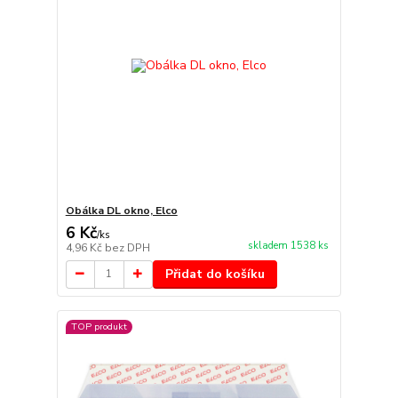
Obálka DL okno, Elco
6 Kč
/
ks
skladem 1538 ks
4,96 Kč
bez DPH
Přidat do košíku
TOP produkt