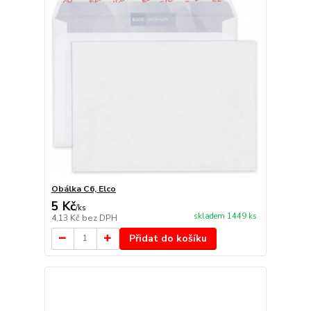
Obálka C6, Elco
5 Kč
/
ks
skladem 1449 ks
4,13 Kč
bez DPH
Přidat do košíku