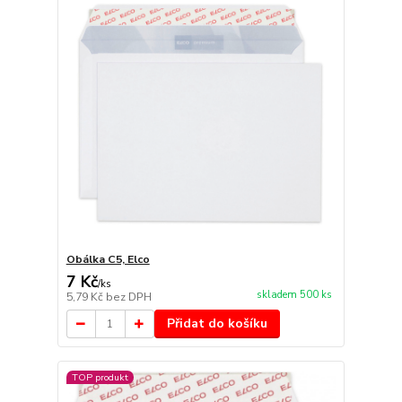
Obálka C5, Elco
7 Kč
/
ks
skladem 500 ks
5,79 Kč
bez DPH
Přidat do košíku
TOP produkt