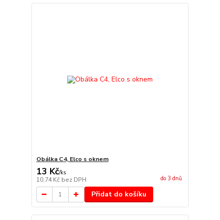
Obálka C4, Elco s oknem
13 Kč
/
ks
do 3 dnů
10,74 Kč
bez DPH
Přidat do košíku