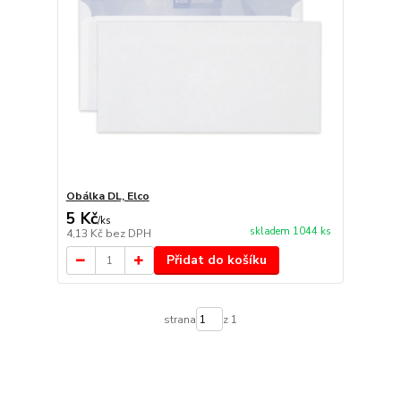
Obálka DL, Elco
5 Kč
/
ks
skladem 1044 ks
4,13 Kč
bez DPH
Přidat do košíku
strana
z 1