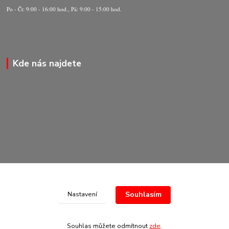
Po - Čt: 9:00 - 16:00 hod., Pá: 9:00 - 15:00 hod.
Kde nás najdete
Souhlasím
Nastavení
© Copyright 2020-2026 Marking Center CZ a.s.
Souhlas můžete odmítnout
zde
.