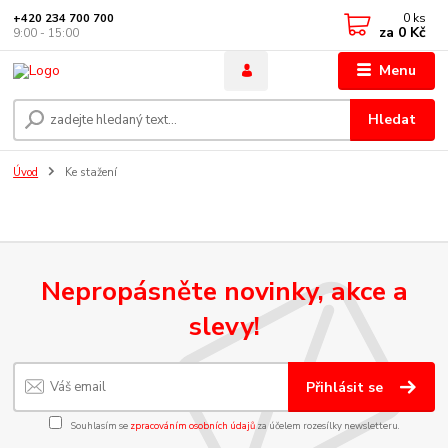
0
ks
+420 234 700 700
za
0 Kč
9:00 - 15:00
Menu
Hledat
Úvod
Ke stažení
Nepropásněte novinky, akce a
slevy!
Přihlásit se
Souhlasím se
zpracováním osobních údajů
za účelem rozesílky newsletteru.