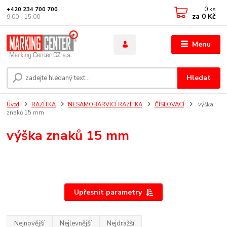
0
ks
+420 234 700 700
za
0 Kč
9:00 - 15:00
Menu
Hledat
Úvod
RAZÍTKA
NESAMOBARVICÍ RAZÍTKA
ČÍSLOVACÍ
výška
znaků 15 mm
výška znaků 15 mm
Upřesnit parametry
Nejnovější
Nejlevnější
Nejdražší