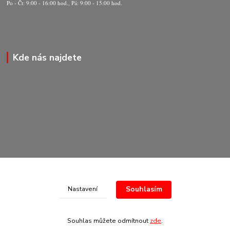
Po - Čt: 9:00 - 16:00 hod., Pá: 9:00 - 15:00 hod.
Kde nás najdete
Souhlasím
Nastavení
© Copyright 2020-2026 Marking Center CZ a.s.
Souhlas můžete odmítnout
zde
.
Vytvořeno na
Eshop-rychle.cz