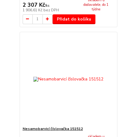
skladem u
2 307 Kč
dodavatele, do 1
/
ks
týdne
1 906,61 Kč
bez DPH
Přidat do košíku
Nesamobarvicí číslovačka 151512
skladem u