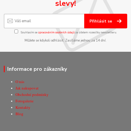
slevy!
Přihlásit se
Souhlasím se
zpracováním osobních údajů
za účelem rozesílky newsletteru.
Můžete se kdykoli odhlásit. Zasíláme jednou za 14 dní.
Informace pro zákazníky
O nás
Jak nakupovat
Obchodní podmínky
Fotogalerie
Kontakty
Blog