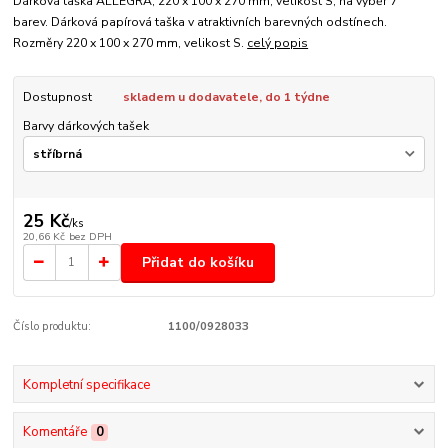
Dárková taška ALLEGRA, 220 x 100 x 270 mm, velikost S, na výběr 7
barev. Dárková papírová taška v atraktivních barevných odstínech.
Rozměry 220 x 100 x 270 mm, velikost S.
celý popis
Dostupnost
skladem u dodavatele, do 1 týdne
Barvy dárkových tašek
25 Kč
/
ks
20,66 Kč
bez DPH
Přidat do košíku
Číslo produktu:
1100/0928033
Kompletní specifikace
Komentáře
0