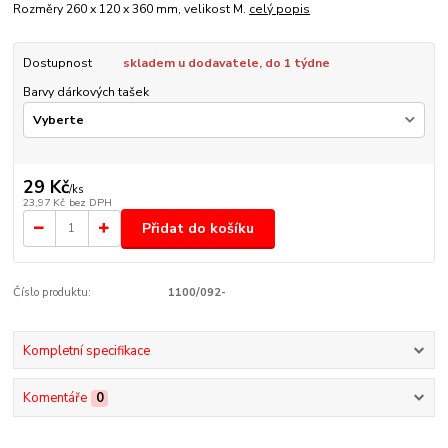
Rozměry 260 x 120 x 360 mm, velikost M.
celý popis
Dostupnost
skladem u dodavatele, do 1 týdne
Barvy dárkových tašek
29 Kč
/
ks
23,97 Kč
bez DPH
Přidat do košíku
Číslo produktu:
1100/092-
Kompletní specifikace
Komentáře
0