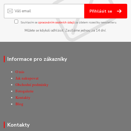
Přihlásit se
Souhlasím se
zpracováním osobních údajů
za účelem rozesílky newsletteru.
Můžete se kdykoli odhlásit. Zasíláme jednou za 14 dní.
Informace pro zákazníky
O nás
Jak nakupovat
Obchodní podmínky
Fotogalerie
Kontakty
Blog
Kontakty