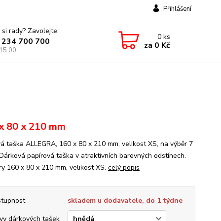
Přihlášení
 si rady? Zavolejte.
0
ks
 234 700 700
za
0 Kč
 15:00
x 80 x 210 mm
á taška ALLEGRA, 160 x 80 x 210 mm, velikost XS, na výběr 7
 Dárková papírová taška v atraktivních barevných odstínech.
y 160 x 80 x 210 mm, velikost XS.
celý popis
tupnost
skladem u dodavatele, do 1 týdne
vy dárkových tašek