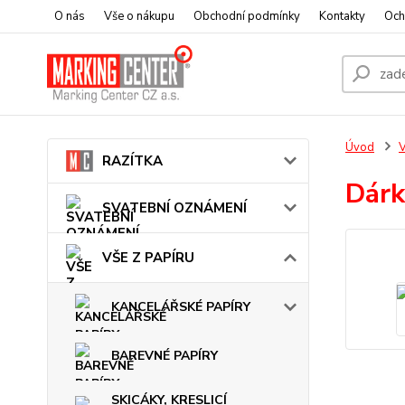
O nás
Vše o nákupu
Obchodní podmínky
Kontakty
Och
Úvod
V
RAZÍTKA
Dárk
SVATEBNÍ OZNÁMENÍ
VŠE Z PAPÍRU
KANCELÁŘSKÉ PAPÍRY
BAREVNÉ PAPÍRY
SKICÁKY, KRESLICÍ