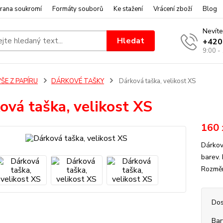
rana soukromí
Formáty souborů
Ke stažení
Vrácení zboží
Blog
Nevíte
Hledat
+420
9:00 -
ŠE Z PAPÍRU
DÁRKOVÉ TAŠKY
Dárková taška, velikost XS
ová taška, velikost XS
160 
Dárkov
barev.
Rozměr
Dos
Bar