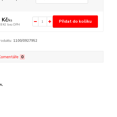
 Kč
/
ks
Přidat do košíku
18 Kč
bez DPH
roduktu:
1100/0927952
Komentáře
0
v.