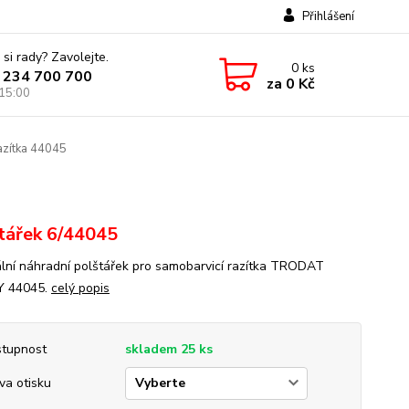
Přihlášení
 si rady? Zavolejte.
0
ks
 234 700 700
za
0 Kč
 15:00
azítka 44045
tářek 6/44045
ální náhradní polštářek pro samobarvicí razítka TRODAT
Y 44045.
celý popis
tupnost
skladem 25 ks
va otisku