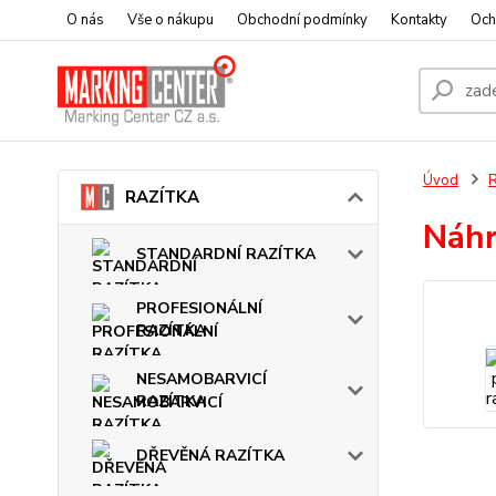
O nás
Vše o nákupu
Obchodní podmínky
Kontakty
Och
Úvod
RAZÍTKA
Náhr
STANDARDNÍ RAZÍTKA
PROFESIONÁLNÍ
RAZÍTKA
NESAMOBARVICÍ
RAZÍTKA
DŘEVĚNÁ RAZÍTKA