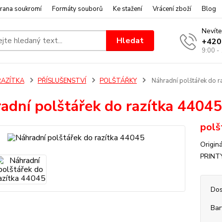
rana soukromí
Formáty souborů
Ke stažení
Vrácení zboží
Blog
Nevíte
Hledat
+420
9:00 -
RAZÍTKA
PŘÍSLUŠENSTVÍ
POLŠTÁŘKY
Náhradní polštářek do r
adní polštářek do razítka 44045
polš
Origin
PRINT
Dos
Bar