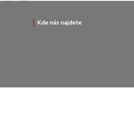
Kde nás najdete
Vytvořeno na
Eshop-rychle.cz