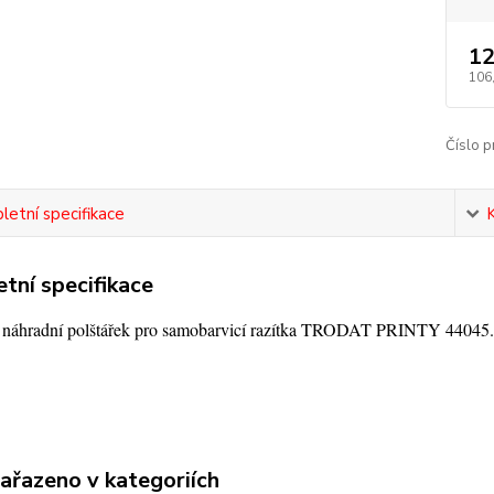
12
106
Číslo p
etní specifikace
tní specifikace
í náhradní polštářek pro samobarvicí razítka TRODAT PRINTY 44045.
zařazeno v kategoriích