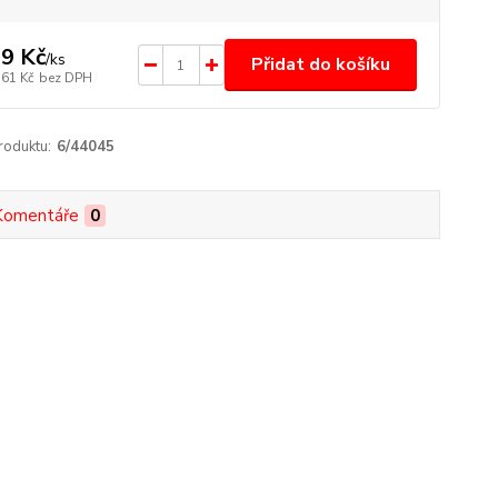
9 Kč
/
ks
Přidat do košíku
,61 Kč
bez DPH
roduktu:
6/44045
Komentáře
0