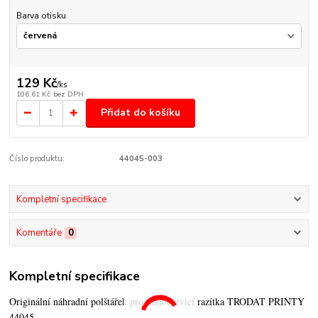
Barva otisku
129 Kč
/
ks
106,61 Kč
bez DPH
Přidat do košíku
Číslo produktu:
44045-003
Kompletní specifikace
Komentáře
0
Kompletní specifikace
Originální náhradní polštářek pro samobarvicí razítka TRODAT PRINTY
44045.