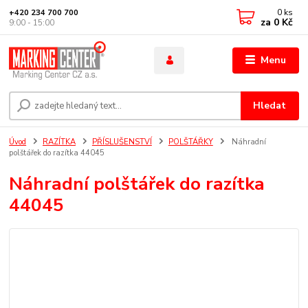
0
ks
+420 234 700 700
za
0 Kč
9:00 - 15:00
Menu
Hledat
Úvod
RAZÍTKA
PŘÍSLUŠENSTVÍ
POLŠTÁŘKY
Náhradní
polštářek do razítka 44045
Náhradní polštářek do razítka
44045