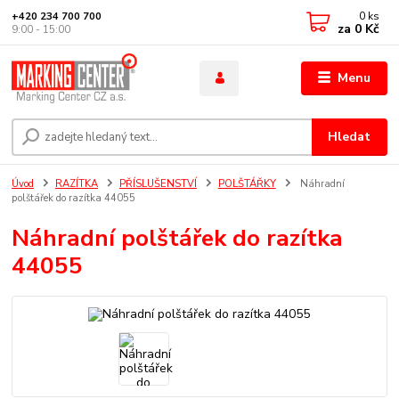
0
ks
+420 234 700 700
za
0 Kč
9:00 - 15:00
Menu
Hledat
Úvod
RAZÍTKA
PŘÍSLUŠENSTVÍ
POLŠTÁŘKY
Náhradní
polštářek do razítka 44055
Náhradní polštářek do razítka
44055