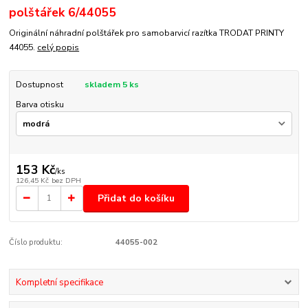
polštářek 6/44055
Originální náhradní polštářek pro samobarvicí razítka TRODAT PRINTY
44055.
celý popis
Dostupnost
skladem 5 ks
Barva otisku
153 Kč
/
ks
126,45 Kč
bez DPH
Přidat do košíku
Číslo produktu:
44055-002
Kompletní specifikace