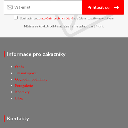
Přihlásit se
Souhlasím se
zpracováním osobních údajů
za účelem rozesílky newsletteru.
Můžete se kdykoli odhlásit. Zasíláme jednou za 14 dní.
Informace pro zákazníky
O nás
Jak nakupovat
Obchodní podmínky
Fotogalerie
Kontakty
Blog
Kontakty