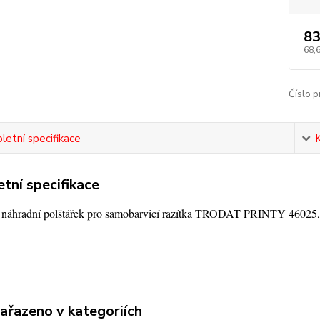
83
68,
Číslo p
etní specifikace
tní specifikace
í náhradní polštářek pro samobarvicí razítka TRODAT PRINTY 46025,
zařazeno v kategoriích