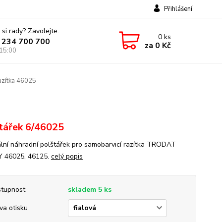
Přihlášení
 si rady? Zavolejte.
0
ks
 234 700 700
za
0 Kč
 15:00
azítka 46025
tářek 6/46025
ální náhradní polštářek pro samobarvicí razítka TRODAT
Y 46025, 46125.
celý popis
tupnost
skladem 5 ks
va otisku