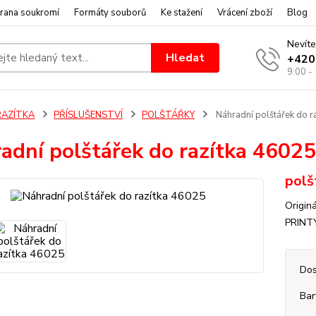
rana soukromí
Formáty souborů
Ke stažení
Vrácení zboží
Blog
Nevíte
Hledat
+420
9:00 -
RAZÍTKA
PŘÍSLUŠENSTVÍ
POLŠTÁŘKY
Náhradní polštářek do r
adní polštářek do razítka 46025
polš
Origin
PRINT
Dos
Bar