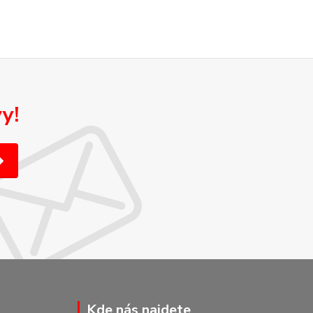
y!
Kde nás najdete