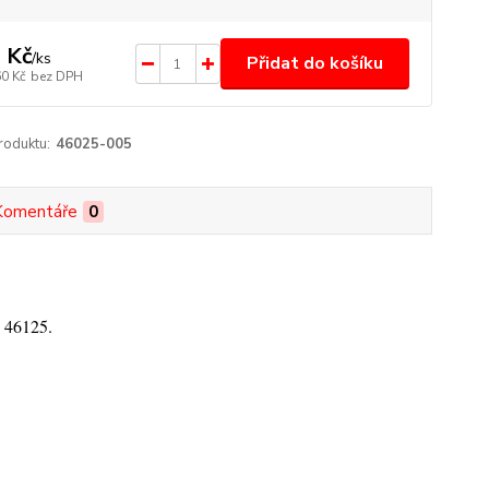
 Kč
/
ks
Přidat do košíku
60 Kč
bez DPH
roduktu:
46025-005
Komentáře
0
 46125.