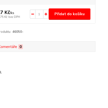
7 Kč
/
ks
Přidat do košíku
,75 Kč
bez DPH
roduktu:
46050-
Komentáře
0
0.