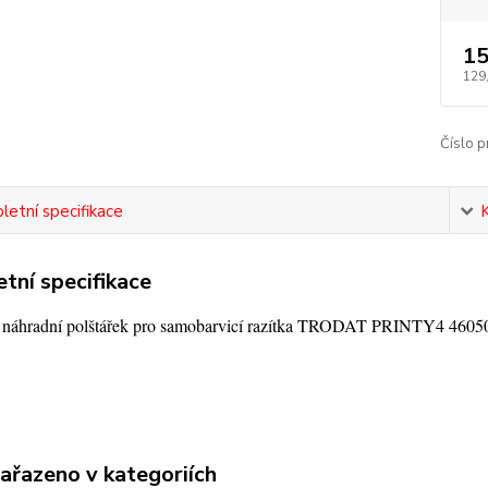
15
129
Číslo p
etní specifikace
tní specifikace
í náhradní polštářek pro samobarvicí razítka TRODAT PRINTY4 4605
zařazeno v kategoriích