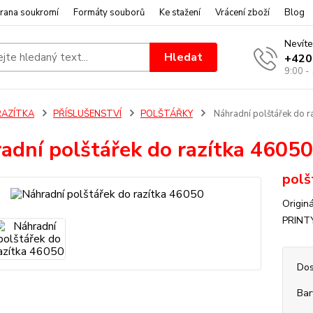
rana soukromí
Formáty souborů
Ke stažení
Vrácení zboží
Blog
Nevíte
Hledat
+420
9:00 -
RAZÍTKA
PŘÍSLUŠENSTVÍ
POLŠTÁŘKY
Náhradní polštářek do r
adní polštářek do razítka 46050
polš
Origin
PRINT
Dos
Bar