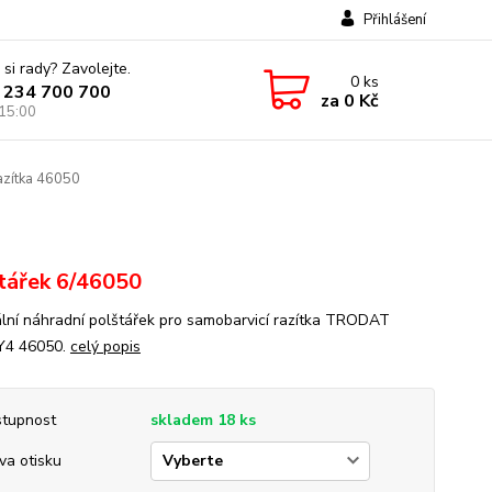
Přihlášení
 si rady? Zavolejte.
0
ks
 234 700 700
za
0 Kč
 15:00
azítka 46050
tářek 6/46050
ální náhradní polštářek pro samobarvicí razítka TRODAT
Y4 46050.
celý popis
tupnost
skladem 18 ks
va otisku