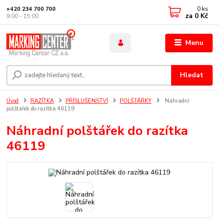
0
ks
+420 234 700 700
za
0 Kč
9:00 - 15:00
Menu
Hledat
Úvod
RAZÍTKA
PŘÍSLUŠENSTVÍ
POLŠTÁŘKY
Náhradní
polštářek do razítka 46119
Náhradní polštářek do razítka
46119