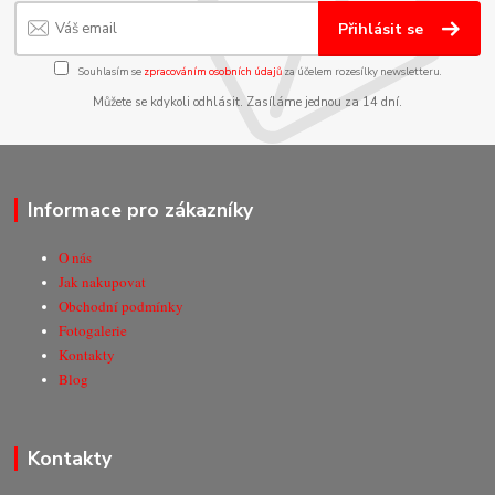
Přihlásit se
Souhlasím se
zpracováním osobních údajů
za účelem rozesílky newsletteru.
Můžete se kdykoli odhlásit. Zasíláme jednou za 14 dní.
Informace pro zákazníky
O nás
Jak nakupovat
Obchodní podmínky
Fotogalerie
Kontakty
Blog
Kontakty