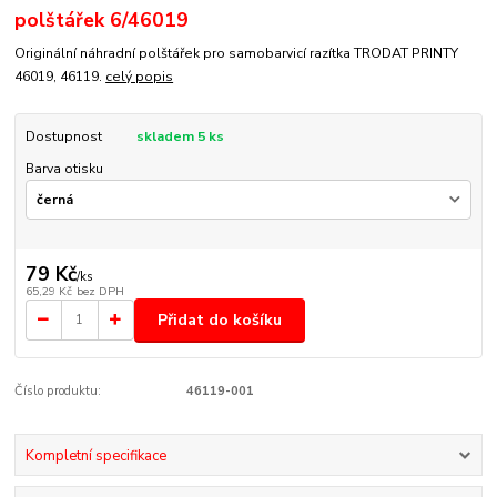
polštářek 6/46019
Originální náhradní polštářek pro samobarvicí razítka TRODAT PRINTY
46019, 46119.
celý popis
Dostupnost
skladem 5 ks
Barva otisku
79 Kč
/
ks
65,29 Kč
bez DPH
Přidat do košíku
Číslo produktu:
46119-001
Kompletní specifikace