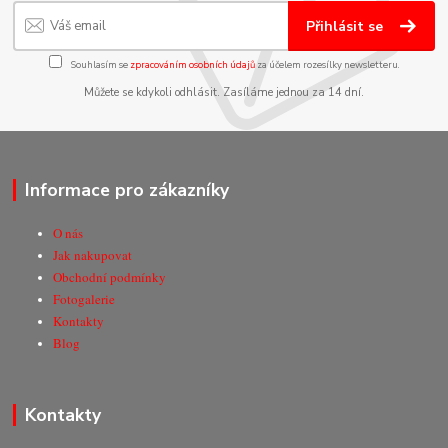
Přihlásit se
Souhlasím se
zpracováním osobních údajů
za účelem rozesílky newsletteru.
Můžete se kdykoli odhlásit. Zasíláme jednou za 14 dní.
Informace pro zákazníky
O nás
Jak nakupovat
Obchodní podmínky
Fotogalerie
Kontakty
Blog
Kontakty