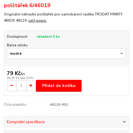
polštářek 6/46019
Originální náhradní polštářek pro samobarvicí razítka TRODAT PRINTY
46019, 46119.
celý popis
Dostupnost
skladem 5 ks
Barva otisku
79 Kč
/
ks
65,29 Kč
bez DPH
Přidat do košíku
Číslo produktu:
46119-002
Kompletní specifikace