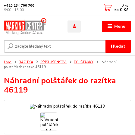
0
ks
+420 234 700 700
za
0 Kč
9:00 - 15:00
Menu
Hledat
Úvod
RAZÍTKA
PŘÍSLUŠENSTVÍ
POLŠTÁŘKY
Náhradní
polštářek do razítka 46119
Náhradní polštářek do razítka
46119