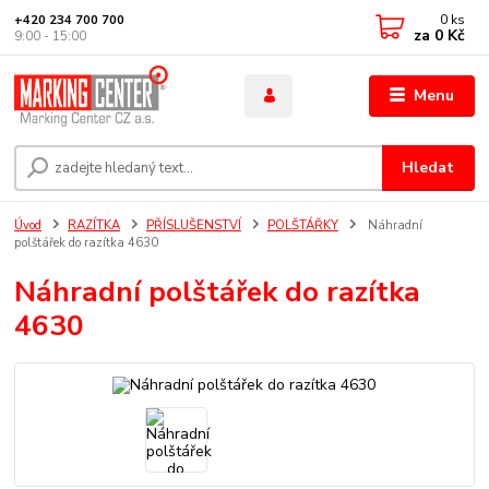
0
ks
+420 234 700 700
za
0 Kč
9:00 - 15:00
Menu
Hledat
Úvod
RAZÍTKA
PŘÍSLUŠENSTVÍ
POLŠTÁŘKY
Náhradní
polštářek do razítka 4630
Náhradní polštářek do razítka
4630