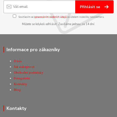
Přihlásit se
Souhlasím se
zpracováním osobních údajů
za účelem rozesílky newsletteru.
Můžete se kdykoli odhlásit. Zasíláme jednou za 14 dní.
Informace pro zákazníky
O nás
Jak nakupovat
Obchodní podmínky
Fotogalerie
Kontakty
Blog
Kontakty