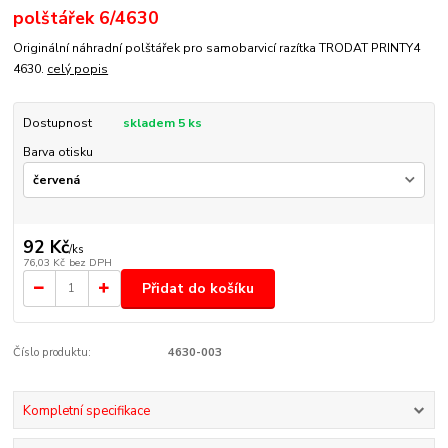
polštářek 6/4630
Originální náhradní polštářek pro samobarvicí razítka TRODAT PRINTY4
4630.
celý popis
Dostupnost
skladem 5 ks
Barva otisku
92 Kč
/
ks
76,03 Kč
bez DPH
Přidat do košíku
Číslo produktu:
4630-003
Kompletní specifikace