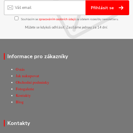
Přihlásit se
Souhlasím se
zpracováním osobních údajů
za účelem rozesílky newsletteru.
Můžete se kdykoli odhlásit. Zasíláme jednou za 14 dní.
Informace pro zákazníky
O nás
Jak nakupovat
Obchodní podmínky
Fotogalerie
Kontakty
Blog
Kontakty