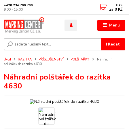
0
ks
+420 234 700 700
za
0 Kč
9:00 - 15:00
Menu
Hledat
Úvod
RAZÍTKA
PŘÍSLUŠENSTVÍ
POLŠTÁŘKY
Náhradní
polštářek do razítka 4630
Náhradní polštářek do razítka
4630