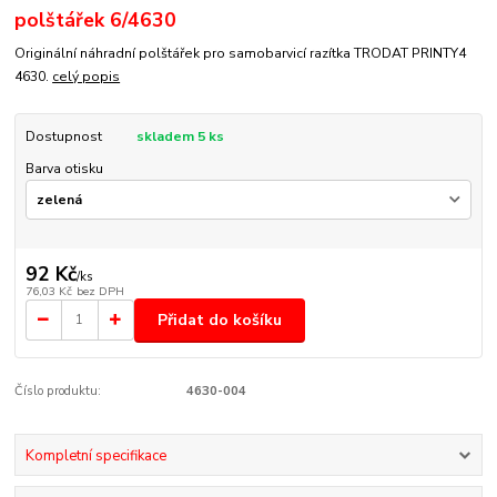
polštářek 6/4630
Originální náhradní polštářek pro samobarvicí razítka TRODAT PRINTY4
4630.
celý popis
Dostupnost
skladem 5 ks
Barva otisku
92 Kč
/
ks
76,03 Kč
bez DPH
Přidat do košíku
Číslo produktu:
4630-004
Kompletní specifikace