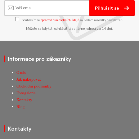
Přihlásit se
Souhlasím se
zpracováním osobních údajů
za účelem rozesílky newsletteru.
Můžete se kdykoli odhlásit. Zasíláme jednou za 14 dní.
Informace pro zákazníky
O nás
Jak nakupovat
Obchodní podmínky
Fotogalerie
Kontakty
Blog
Kontakty