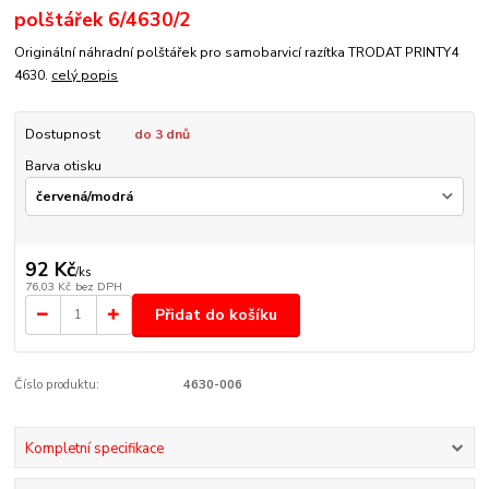
polštářek 6/4630/2
Originální náhradní polštářek pro samobarvicí razítka TRODAT PRINTY4
4630.
celý popis
Dostupnost
do 3 dnů
Barva otisku
92 Kč
/
ks
76,03 Kč
bez DPH
Přidat do košíku
Číslo produktu:
4630-006
Kompletní specifikace