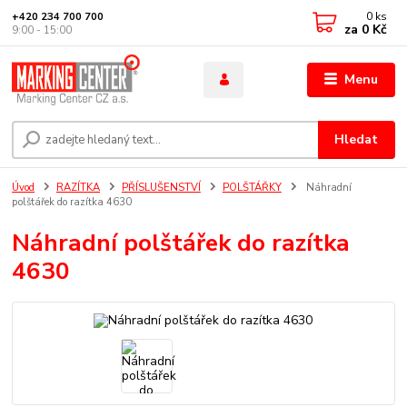
0
ks
+420 234 700 700
za
0 Kč
9:00 - 15:00
Menu
Hledat
Úvod
RAZÍTKA
PŘÍSLUŠENSTVÍ
POLŠTÁŘKY
Náhradní
polštářek do razítka 4630
Náhradní polštářek do razítka
4630