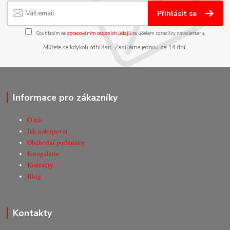
Přihlásit se
Souhlasím se
zpracováním osobních údajů
za účelem rozesílky newsletteru.
Můžete se kdykoli odhlásit. Zasíláme jednou za 14 dní.
Informace pro zákazníky
O nás
Jak nakupovat
Obchodní podmínky
Fotogalerie
Kontakty
Blog
Kontakty