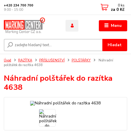
0
ks
+420 234 700 700
za
0 Kč
9:00 - 15:00
Menu
Hledat
Úvod
RAZÍTKA
PŘÍSLUŠENSTVÍ
POLŠTÁŘKY
Náhradní
polštářek do razítka 4638
Náhradní polštářek do razítka
4638