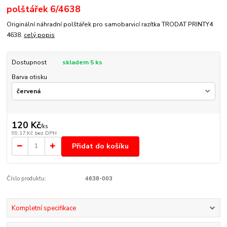
polštářek 6/4638
Originální náhradní polštářek pro samobarvicí razítka TRODAT PRINTY4
4638.
celý popis
Dostupnost
skladem 5 ks
Barva otisku
120 Kč
/
ks
99,17 Kč
bez DPH
Přidat do košíku
Číslo produktu:
4638-003
Kompletní specifikace