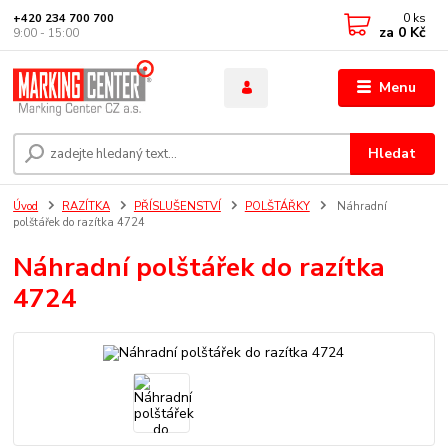
0
ks
+420 234 700 700
za
0 Kč
9:00 - 15:00
Menu
Hledat
Úvod
RAZÍTKA
PŘÍSLUŠENSTVÍ
POLŠTÁŘKY
Náhradní
polštářek do razítka 4724
Náhradní polštářek do razítka
4724