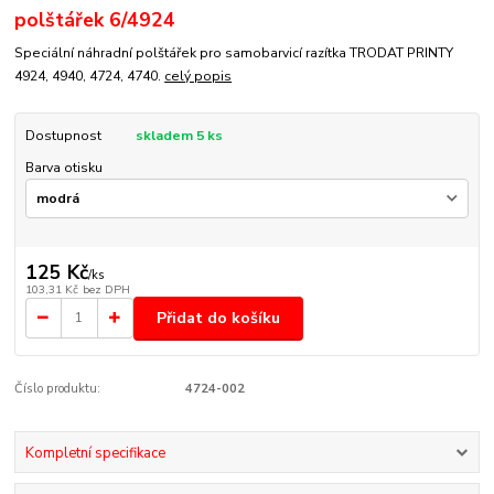
polštářek 6/4924
Speciální náhradní polštářek pro samobarvicí razítka TRODAT PRINTY
4924, 4940, 4724, 4740.
celý popis
Dostupnost
skladem 5 ks
Barva otisku
125 Kč
/
ks
103,31 Kč
bez DPH
Přidat do košíku
Číslo produktu:
4724-002
Kompletní specifikace