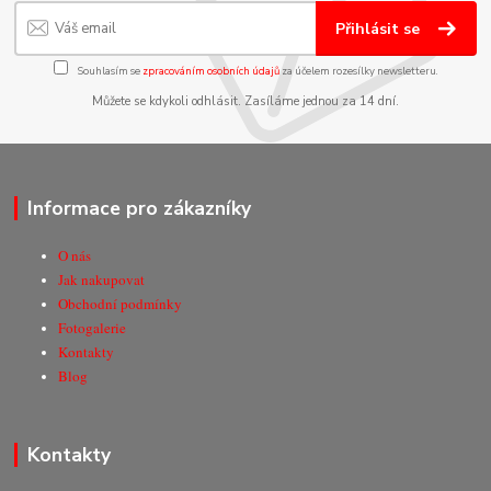
Přihlásit se
Souhlasím se
zpracováním osobních údajů
za účelem rozesílky newsletteru.
Můžete se kdykoli odhlásit. Zasíláme jednou za 14 dní.
Informace pro zákazníky
O nás
Jak nakupovat
Obchodní podmínky
Fotogalerie
Kontakty
Blog
Kontakty