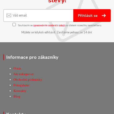
slevy!
Přihlásit se
Souhlasím se
zpracováním osobních údajů
za účelem rozesílky newsletteru.
Můžete se kdykoli odhlásit. Zasíláme jednou za 14 dní.
Informace pro zákazníky
O nás
Jak nakupovat
Obchodní podmínky
Fotogalerie
Kontakty
Blog