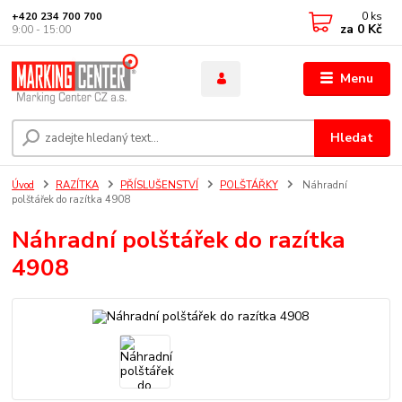
0
ks
+420 234 700 700
za
0 Kč
9:00 - 15:00
Menu
Hledat
Úvod
RAZÍTKA
PŘÍSLUŠENSTVÍ
POLŠTÁŘKY
Náhradní
polštářek do razítka 4908
Náhradní polštářek do razítka
4908