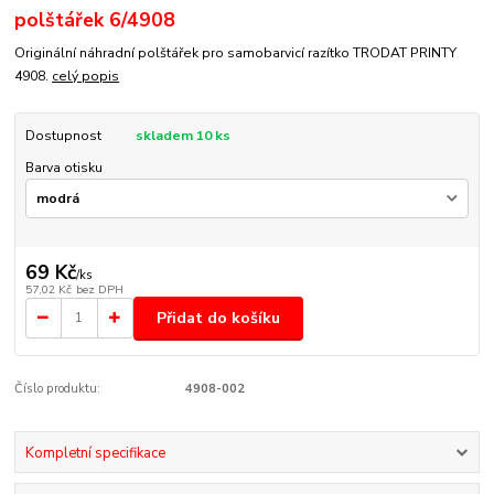
polštářek 6/4908
Originální náhradní polštářek pro samobarvicí razítko TRODAT PRINTY
4908.
celý popis
Dostupnost
skladem 10 ks
Barva otisku
69 Kč
/
ks
57,02 Kč
bez DPH
Přidat do košíku
Číslo produktu:
4908-002
Kompletní specifikace