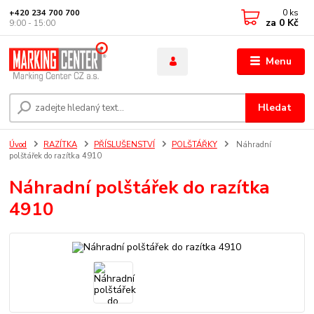
0
ks
+420 234 700 700
za
0 Kč
9:00 - 15:00
Menu
Hledat
Úvod
RAZÍTKA
PŘÍSLUŠENSTVÍ
POLŠTÁŘKY
Náhradní
polštářek do razítka 4910
Náhradní polštářek do razítka
4910