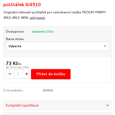
polštářek 6/4910
Originální náhradní polštářek pro samobarvicí razítka TRODAT PRINTY
4910, 4810, 4836.
celý popis
Dostupnost
skladem 23 ks
Barva otisku
73 Kč
/
ks
60,33 Kč
bez DPH
Přidat do košíku
Číslo produktu:
6/4910
Kompletní specifikace