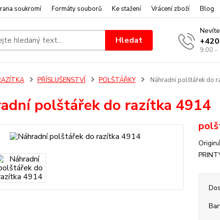
rana soukromí
Formáty souborů
Ke stažení
Vrácení zboží
Blog
Nevíte
Hledat
+420
9:00 -
RAZÍTKA
PŘÍSLUŠENSTVÍ
POLŠTÁŘKY
Náhradní polštářek do r
adní polštářek do razítka 4914
polš
Origin
PRINT
Dos
Bar