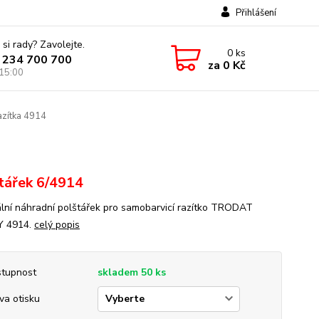
Přihlášení
 si rady? Zavolejte.
0
ks
 234 700 700
za
0 Kč
 15:00
azítka 4914
tářek 6/4914
ální náhradní polštářek pro samobarvicí razítko TRODAT
Y 4914.
celý popis
tupnost
skladem 50 ks
va otisku