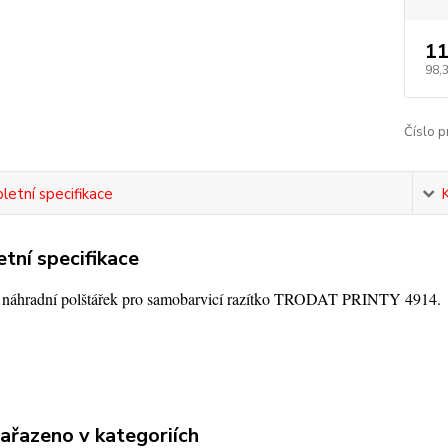
11
98,
Číslo p
etní specifikace
tní specifikace
í náhradní polštářek pro samobarvicí razítko TRODAT PRINTY 4914.
zařazeno v kategoriích