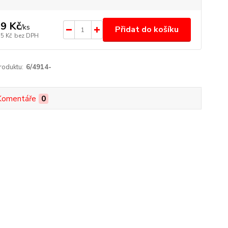
9 Kč
/
ks
Přidat do košíku
35 Kč
bez DPH
roduktu:
6/4914-
Komentáře
0