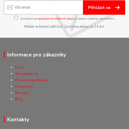
Přihlásit se
Souhlasím se
zpracováním osobních údajů
za účelem rozesílky newsletteru.
Můžete se kdykoli odhlásit. Zasíláme jednou za 14 dní.
Informace pro zákazníky
O nás
Jak nakupovat
Obchodní podmínky
Fotogalerie
Kontakty
Blog
Kontakty