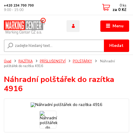
0
ks
+420 234 700 700
za
0 Kč
9:00 - 15:00
Menu
Hledat
Úvod
RAZÍTKA
PŘÍSLUŠENSTVÍ
POLŠTÁŘKY
Náhradní
polštářek do razítka 4916
Náhradní polštářek do razítka
4916