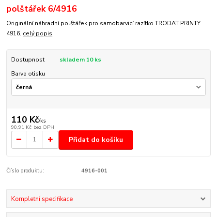
polštářek 6/4916
Originální náhradní polštářek pro samobarvicí razítko TRODAT PRINTY
4916.
celý popis
Dostupnost
skladem 10 ks
Barva otisku
110 Kč
/
ks
90,91 Kč
bez DPH
Přidat do košíku
Číslo produktu:
4916-001
Kompletní specifikace