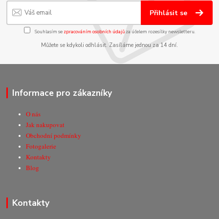
Přihlásit se
Souhlasím se
zpracováním osobních údajů
za účelem rozesílky newsletteru.
Můžete se kdykoli odhlásit. Zasíláme jednou za 14 dní.
Informace pro zákazníky
O nás
Jak nakupovat
Obchodní podmínky
Fotogalerie
Kontakty
Blog
Kontakty