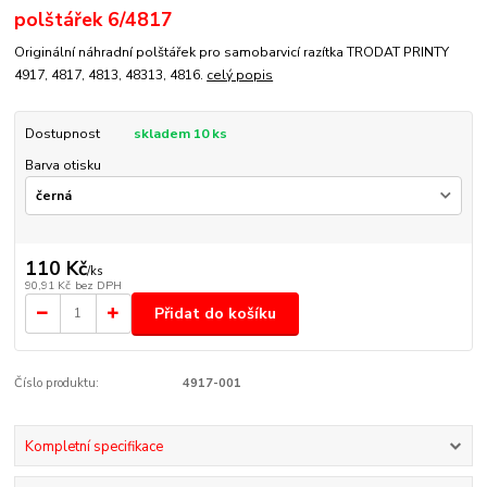
polštářek 6/4817
Originální náhradní polštářek pro samobarvicí razítka TRODAT PRINTY
4917, 4817, 4813, 48313, 4816.
celý popis
Dostupnost
skladem 10 ks
Barva otisku
110 Kč
/
ks
90,91 Kč
bez DPH
Přidat do košíku
Číslo produktu:
4917-001
Kompletní specifikace