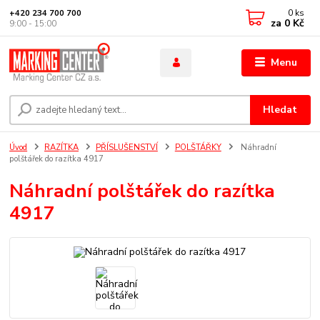
0
ks
+420 234 700 700
za
0 Kč
9:00 - 15:00
Menu
Hledat
Úvod
RAZÍTKA
PŘÍSLUŠENSTVÍ
POLŠTÁŘKY
Náhradní
polštářek do razítka 4917
Náhradní polštářek do razítka
4917