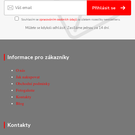
Přihlásit se
Souhlasím se
zpracováním osobních údajů
za účelem rozesílky newsletteru.
Můžete se kdykoli odhlásit. Zasíláme jednou za 14 dní.
Informace pro zákazníky
O nás
Jak nakupovat
Obchodní podmínky
Fotogalerie
Kontakty
Blog
Kontakty