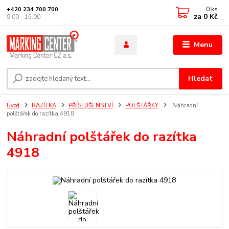
0
ks
+420 234 700 700
za
0 Kč
9:00 - 15:00
Menu
Hledat
Úvod
RAZÍTKA
PŘÍSLUŠENSTVÍ
POLŠTÁŘKY
Náhradní
polštářek do razítka 4918
Náhradní polštářek do razítka
4918