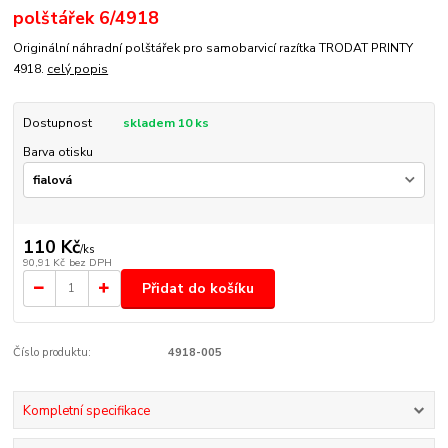
polštářek 6/4918
Originální náhradní polštářek pro samobarvicí razítka TRODAT PRINTY
4918.
celý popis
Dostupnost
skladem 10 ks
Barva otisku
110 Kč
/
ks
90,91 Kč
bez DPH
Přidat do košíku
Číslo produktu:
4918-005
Kompletní specifikace