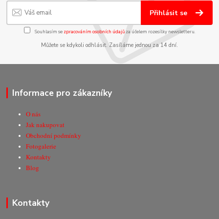
Přihlásit se
Souhlasím se
zpracováním osobních údajů
za účelem rozesílky newsletteru.
Můžete se kdykoli odhlásit. Zasíláme jednou za 14 dní.
Informace pro zákazníky
O nás
Jak nakupovat
Obchodní podmínky
Fotogalerie
Kontakty
Blog
Kontakty