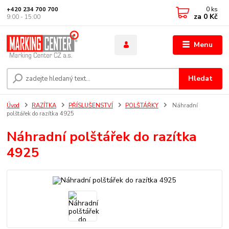
0
ks
+420 234 700 700
za
0 Kč
9:00 - 15:00
Menu
Hledat
Úvod
RAZÍTKA
PŘÍSLUŠENSTVÍ
POLŠTÁŘKY
Náhradní
polštářek do razítka 4925
Náhradní polštářek do razítka
4925