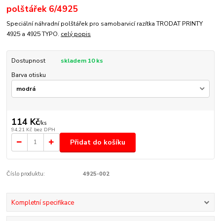
polštářek 6/4925
Speciální náhradní polštářek pro samobarvicí razítka TRODAT PRINTY
4925 a 4925 TYPO.
celý popis
Dostupnost
skladem 10 ks
Barva otisku
114 Kč
/
ks
94,21 Kč
bez DPH
Přidat do košíku
Číslo produktu:
4925-002
Kompletní specifikace