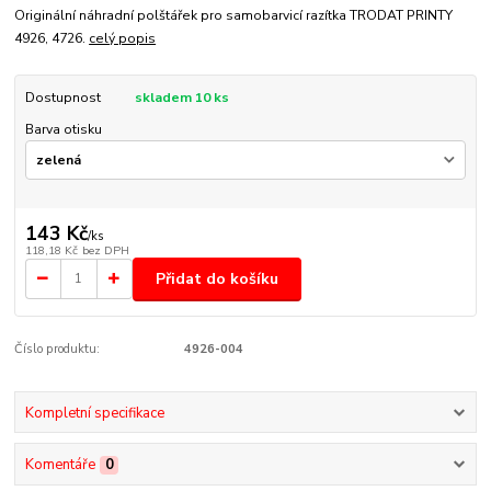
Originální náhradní polštářek pro samobarvicí razítka TRODAT PRINTY
4926, 4726.
celý popis
Dostupnost
skladem 10 ks
Barva otisku
143 Kč
/
ks
118,18 Kč
bez DPH
Přidat do košíku
Číslo produktu:
4926-004
Kompletní specifikace
Komentáře
0