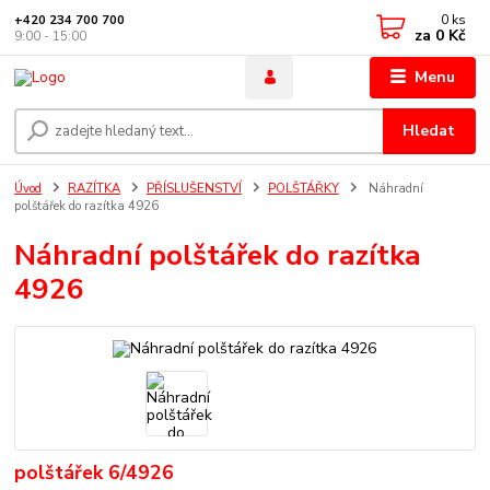
0
ks
+420 234 700 700
za
0 Kč
9:00 - 15:00
Menu
Hledat
Úvod
RAZÍTKA
PŘÍSLUŠENSTVÍ
POLŠTÁŘKY
Náhradní
polštářek do razítka 4926
Náhradní polštářek do razítka
4926
polštářek 6/4926