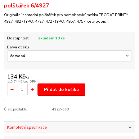
polštářek 6/4927
Originální náhradní polštářek pro samobarvicí razítka TRODAT PRINTY
4927, 4927TYPO, 4727, 4727TYPO, 4957, 4757.
celý popis
Dostupnost
skladem 10 ks
Barva otisku
134 Kč
/
ks
110,74 Kč
bez DPH
Přidat do košíku
Číslo produktu:
4927-003
Kompletní specifikace