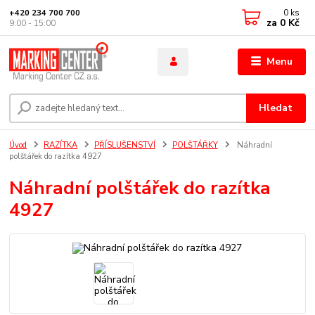
0
ks
+420 234 700 700
za
0 Kč
9:00 - 15:00
Menu
Hledat
Úvod
RAZÍTKA
PŘÍSLUŠENSTVÍ
POLŠTÁŘKY
Náhradní
polštářek do razítka 4927
Náhradní polštářek do razítka
4927