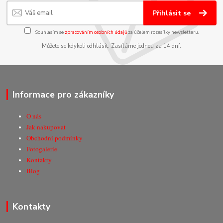
Přihlásit se
Souhlasím se
zpracováním osobních údajů
za účelem rozesílky newsletteru.
Můžete se kdykoli odhlásit. Zasíláme jednou za 14 dní.
Informace pro zákazníky
O nás
Jak nakupovat
Obchodní podmínky
Fotogalerie
Kontakty
Blog
Kontakty