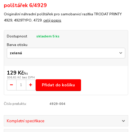
polštářek 6/4929
Originální náhradní polštářek pro samobarvicí razítka TRODAT PRINTY
4929, 4929TYPO, 4729.
celý popis
Dostupnost
skladem 5 ks
Barva otisku
129 Kč
/
ks
106,61 Kč
bez DPH
Přidat do košíku
Číslo produktu:
4929-004
Kompletní specifikace