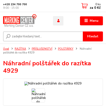
0
ks
+420 234 700 700
za
0 Kč
9:00 - 15:00
Menu
Hledat
Úvod
RAZÍTKA
PŘÍSLUŠENSTVÍ
POLŠTÁŘKY
Náhradní
polštářek do razítka 4929
Náhradní polštářek do razítka
4929