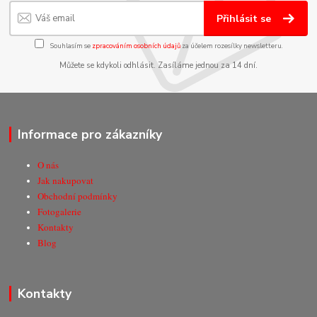
Přihlásit se
Souhlasím se
zpracováním osobních údajů
za účelem rozesílky newsletteru.
Můžete se kdykoli odhlásit. Zasíláme jednou za 14 dní.
Informace pro zákazníky
O nás
Jak nakupovat
Obchodní podmínky
Fotogalerie
Kontakty
Blog
Kontakty