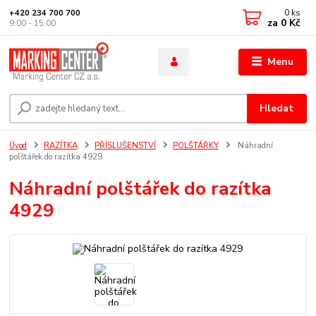
0
ks
+420 234 700 700
za
0 Kč
9:00 - 15:00
Menu
Hledat
Úvod
RAZÍTKA
PŘÍSLUŠENSTVÍ
POLŠTÁŘKY
Náhradní
polštářek do razítka 4929
Náhradní polštářek do razítka
4929