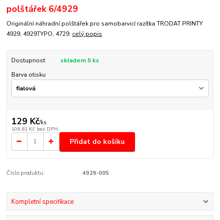
polštářek 6/4929
Originální náhradní polštářek pro samobarvicí razítka TRODAT PRINTY
4929, 4929TYPO, 4729.
celý popis
Dostupnost
skladem 5 ks
Barva otisku
129 Kč
/
ks
106,61 Kč
bez DPH
Přidat do košíku
Číslo produktu:
4929-005
Kompletní specifikace