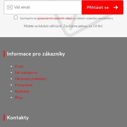
Přihlásit se
Souhlasím se
zpracováním osobních údajů
za účelem rozesílky newsletteru.
Můžete se kdykoli odhlásit. Zasíláme jednou za 14 dní.
Informace pro zákazníky
O nás
Jak nakupovat
Obchodní podmínky
Fotogalerie
Kontakty
Blog
Kontakty