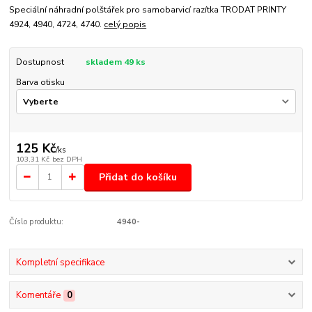
Speciální náhradní polštářek pro samobarvicí razítka TRODAT PRINTY
4924, 4940, 4724, 4740.
celý popis
Dostupnost
skladem 49 ks
Barva otisku
125 Kč
/
ks
103,31 Kč
bez DPH
Přidat do košíku
Číslo produktu:
4940-
Kompletní specifikace
Komentáře
0