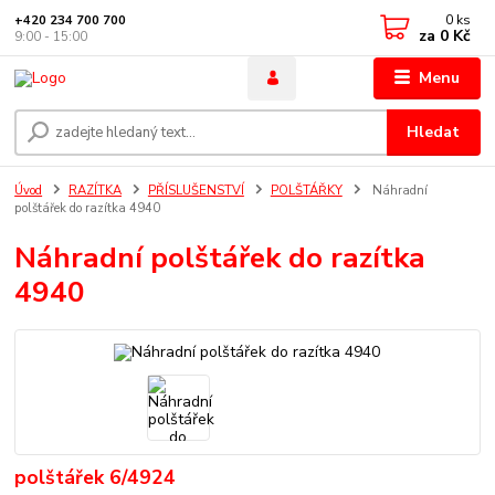
0
ks
+420 234 700 700
za
0 Kč
9:00 - 15:00
Menu
Hledat
Úvod
RAZÍTKA
PŘÍSLUŠENSTVÍ
POLŠTÁŘKY
Náhradní
polštářek do razítka 4940
Náhradní polštářek do razítka
4940
polštářek 6/4924