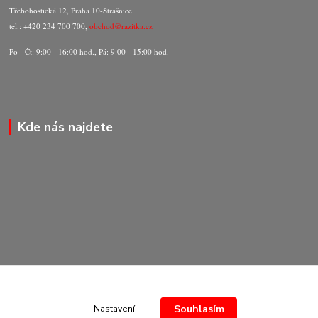
Třebohostická 12, Praha 10-Strašnice
tel.: +420 234 700 700,
obchod@razitka.cz
Po - Čt: 9:00 - 16:00 hod., Pá: 9:00 - 15:00 hod.
Kde nás najdete
Souhlasím
Nastavení