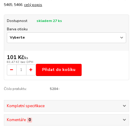
5465, 5466.
celý popis
Dostupnost
skladem 27 ks
Barva otisku
101 Kč
/
ks
83,47 Kč
bez DPH
Přidat do košíku
Číslo produktu:
5204-
Kompletní specifikace
Komentáře
0