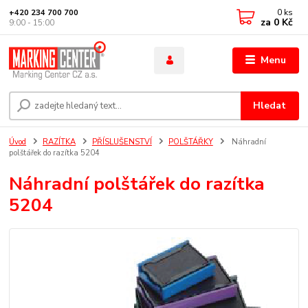
0
ks
+420 234 700 700
za
0 Kč
9:00 - 15:00
Menu
Hledat
Úvod
RAZÍTKA
PŘÍSLUŠENSTVÍ
POLŠTÁŘKY
Náhradní
polštářek do razítka 5204
Náhradní polštářek do razítka
5204