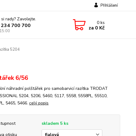
Přihlášení
 si rady? Zavolejte.
0
ks
 234 700 700
za
0 Kč
 15:00
azítka 5204
tářek 6/56
ální náhradní polštářek pro samobarvicí razítka TRODAT
SIONAL 5204, 5206, 5460, 5117, 5558, 5558PL, 55510,
L, 5465, 5466.
celý popis
tupnost
skladem 5 ks
va otisku