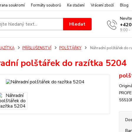
rana soukromí
Formáty souborů
Ke stažení
Vrácení zboží
Blog
Nevíte
Hledat
+420
9:00 -
RAZÍTKA
PŘÍSLUŠENSTVÍ
POLŠTÁŘKY
Náhradní polštářek do r
adní polštářek do razítka 5204
polš
Origin
PROFES
55510P
Dos
Bar