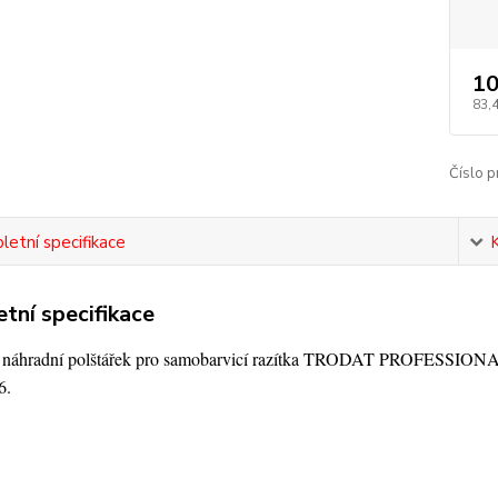
10
83,
Číslo p
etní specifikace
tní specifikace
í náhradní polštářek pro samobarvicí razítka TRODAT PROFESSIONA
6.