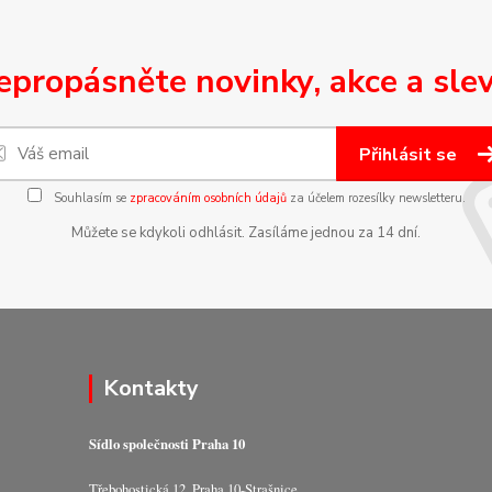
epropásněte novinky, akce a slev
Přihlásit se
Souhlasím se
zpracováním osobních údajů
za účelem rozesílky newsletteru.
Můžete se kdykoli odhlásit. Zasíláme jednou za 14 dní.
Kontakty
Sídlo společnosti Praha 10
Třebohostická 12, Praha 10-Strašnice