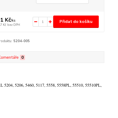
1 Kč
/
ks
Přidat do košíku
47 Kč
bez DPH
roduktu:
5204-005
Komentáře
0
L 5204, 5206, 5460, 5117, 5558, 5558PL, 55510, 55510PL,