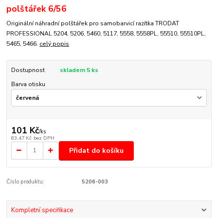
polštářek 6/56
Originální náhradní polštářek pro samobarvicí razítka TRODAT
PROFESSIONAL 5204, 5206, 5460, 5117, 5558, 5558PL, 55510, 55510PL,
5465, 5466.
celý popis
Dostupnost
skladem 5 ks
Barva otisku
101 Kč
/
ks
83,47 Kč
bez DPH
Přidat do košíku
Číslo produktu:
5206-003
Kompletní specifikace