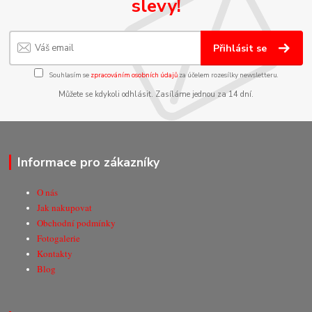
slevy!
Přihlásit se
Souhlasím se
zpracováním osobních údajů
za účelem rozesílky newsletteru.
Můžete se kdykoli odhlásit. Zasíláme jednou za 14 dní.
Informace pro zákazníky
O nás
Jak nakupovat
Obchodní podmínky
Fotogalerie
Kontakty
Blog